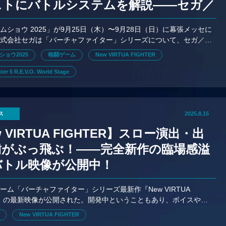
ストにバトルシステムを解説——セガ／
ラスブース情報
ムショウ 2025」が9月25日（木）〜9月28日（日）に幕張メッセに
株式会社セガは「バーチャファイター」シリーズについて、セガ／ア
ースへの出展内容を発表した。
ショウ2025
格闘ゲーム
New VIRTUA FIGHTER
hter 5 R.E.V.O. World Stage
ス
2025.8.15
w VIRTUA FIGHTER】スロー演出・出
歯がぶっ飛ぶ！——完全新作の臨場感溢
バトル映像が公開中！
ーム「バーチャファイター」シリーズ最新作『New VIRTUA
ER』の最新映像が公開された。開発中ということもあり、ボイスや
いが、重みのある打撃や、回避成功時のスロー演出など必見
New VIRTUA FIGHTER