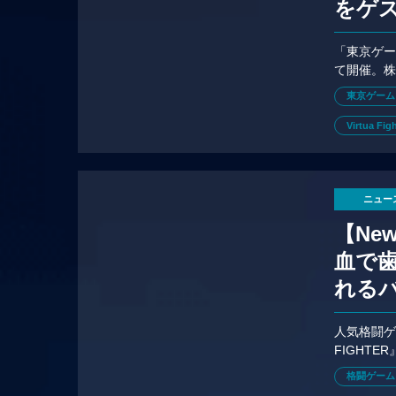
をゲ
アト
「東京ゲー
て開催。
トラスブ
東京ゲーム
Virtua Fig
ニュー
【Ne
血で
れる
人気格闘ゲ
FIGHT
BGMはな
格闘ゲーム