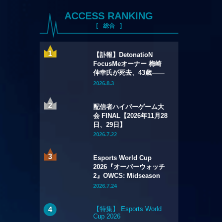
ACCESS RANKING
総合
【訃報】DetonatioN
FocusMeオーナー 梅崎
伸幸氏が死去、43歳——
国内初の給与制eスポーツ
2026.8.3
チームの創設者
配信者ハイパーゲーム大
会 FINAL【2026年11月28
日、29日】
2026.7.22
Esports World Cup
2026『オーバーウォッチ
2』OWCS: Midseason
Championship【2026年
2026.7.24
7月29日～8月2日】
【特集】 Esports World
Cup 2026