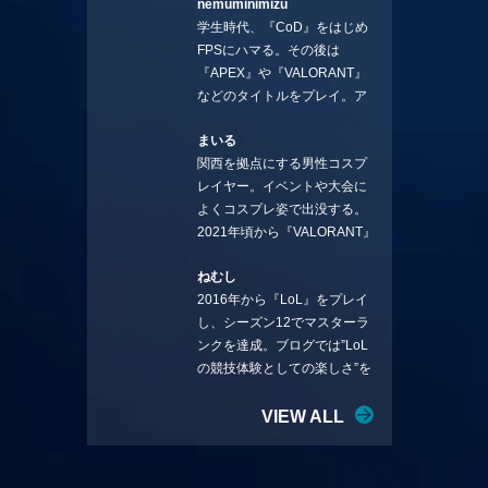
nemuminimizu
コラムを連載させてもらえる
学生時代、『CoD』をはじめ
ことになりました。言いたい
FPSにハマる。その後は
ことを言っていきます。X：
『APEX』や『VALORANT』
https://x.com/stormKUBO
などのタイトルをプレイ。ア
YouTube：
ーティストの楽曲や企業用
https://www.youtube.com/@sto
まいる
BGMなどを手掛ける作曲家と
rmKUBO
関西を拠点にする男性コスプ
フリーランスのライターの二
レイヤー。イベントや大会に
足の草鞋を履いて幅広く活動
よくコスプレ姿で出没する。
中。無類のラーメン好き！
2021年頃から『VALORANT』
Twitter:@ongakucas
にハマり、競技シーンを追い
ねむし
続ける。現在の推しチームは
2016年から『LoL』をプレイ
「CREST GAMING」。X：
し、シーズン12でマスターラ
@mlunias（Photo by
ンクを達成。ブログでは”LoL
Subaru.F.）
の競技体験としての楽しさ”を
テーマに情報を発信中。ニダ
リーを愛し、元ADCメイン
VIEW ALL
で、現在はMIDサイラスをメイ
ンにする変な経歴を持つ。
Twitter：@nemshifn ブログ：