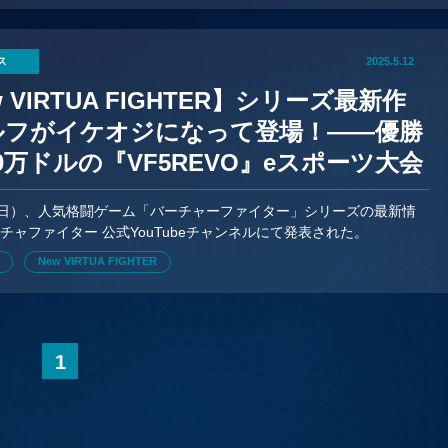
ス
2025.5.12
w VIRTUA FIGHTER】シリーズ最新作
ルフがイケオジになって登場！——優勝
0万ドルの『VF5REVO』eスポーツ大会
報も
（日）、人気格闘ゲーム「バーチャーファイター」シリーズの最新情
チャファイター 公式YouTubeチャンネルにて発表された。
New VIRTUA FIGHTER
1