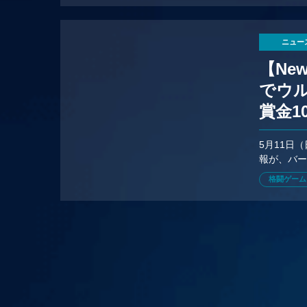
ニュー
【Ne
でウ
賞金1
の情
5月11日
報が、バー
格闘ゲーム