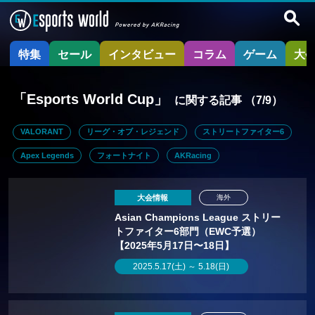
特集
セール
インタビュー
コラム
ゲーム
大
「Esports World Cup」
に関する記事
（7/9）
VALORANT
リーグ・オブ・レジェンド
ストリートファイター6
Apex Legends
フォートナイト
AKRacing
大会情報
海外
Asian Champions League ストリー
トファイター6部門（EWC予選）
【2025年5月17日〜18日】
2025.5.17(土) ～ 5.18(日)