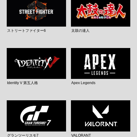
ストリートファイター6
太鼓の達人
Identity V 第五人格
Apex Legends
グランツーリスモ7
VALORANT