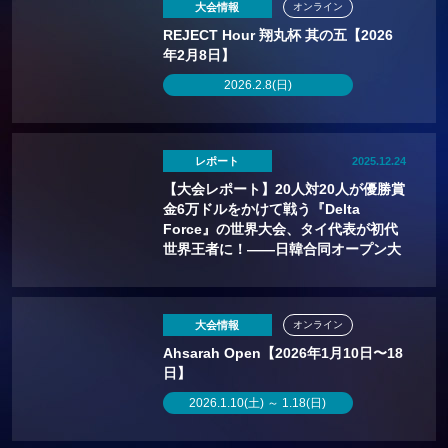
大会情報
オンライン
REJECT Hour 翔丸杯 其の五【2026
年2月8日】
2026.2.8(日)
レポート
2025.12.24
【大会レポート】20人対20人が優勝賞
金6万ドルをかけて戦う『Delta
Force』の世界大会、タイ代表が初代
世界王者に！——日韓合同オープン大
会開催決定！
大会情報
オンライン
Ahsarah Open【2026年1月10日〜18
日】
2026.1.10(土) ～ 1.18(日)