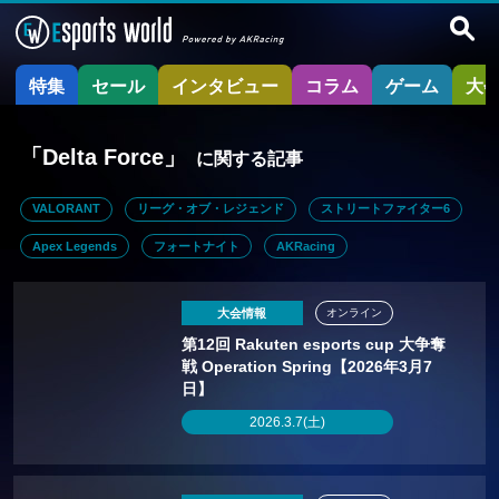
特集
セール
インタビュー
コラム
ゲーム
大
「Delta Force」
に関する記事
VALORANT
リーグ・オブ・レジェンド
ストリートファイター6
Apex Legends
フォートナイト
AKRacing
大会情報
オンライン
第12回 Rakuten esports cup 大争奪
戦 Operation Spring【2026年3月7
日】
2026.3.7(土)