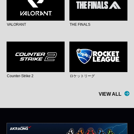
VALORANT
THE FINALS
Counter-Strike 2
ロケットリーグ
VIEW ALL