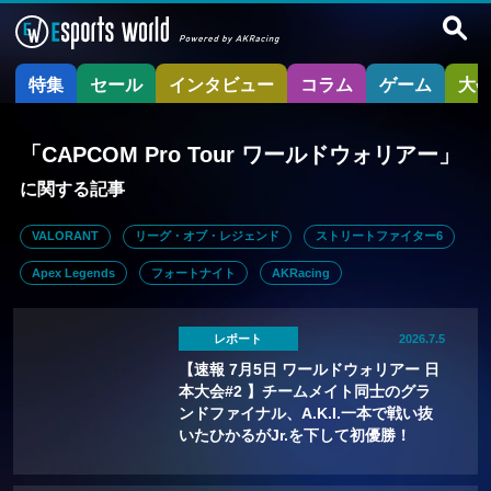
特集
セール
インタビュー
コラム
ゲーム
大
「CAPCOM Pro Tour ワールドウォリアー」
に関する記事
VALORANT
リーグ・オブ・レジェンド
ストリートファイター6
Apex Legends
フォートナイト
AKRacing
レポート
2026.7.5
【速報 7月5日 ワールドウォリアー 日
本大会#2 】チームメイト同士のグラ
ンドファイナル、A.K.I.一本で戦い抜
いたひかるがJr.を下して初優勝！