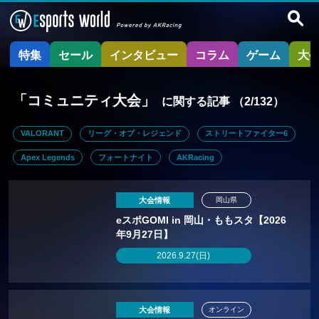
特集
セール
インタビュー
コラム
ゲーム
大
「コミュニティ大会」
に関する記事
（2/132）
VALORANT
リーグ・オブ・レジェンド
ストリートファイター6
Apex Legends
フォートナイト
AKRacing
大会情報
岡山県
eスポGOMI in 岡山・ももスタ【2026
年9月27日】
2026.9.27(日)
大会情報
オンライン