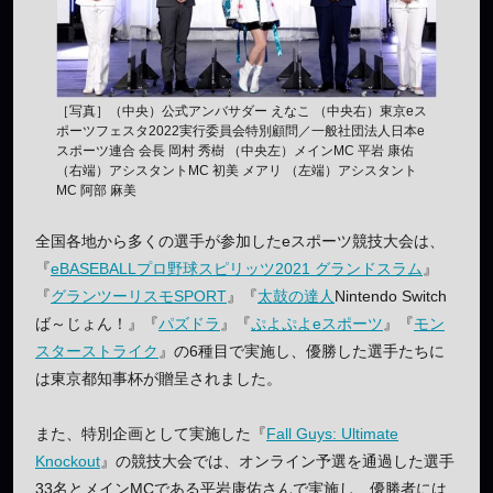
［写真］（中央）公式アンバサダー えなこ （中央右）東京eス
ポーツフェスタ2022実行委員会特別顧問／一般社団法人日本e
スポーツ連合 会長 岡村 秀樹 （中央左）メインMC 平岩 康佑
（右端）アシスタントMC 初美 メアリ （左端）アシスタント
MC 阿部 麻美
全国各地から多くの選手が参加したeスポーツ競技大会は、
『
eBASEBALLプロ野球スピリッツ2021 グランドスラム
』
『
グランツーリスモSPORT
』『
太鼓の達人
Nintendo Switch
ば～じょん！』『
パズドラ
』『
ぷよぷよeスポーツ
』『
モン
スターストライク
』の6種目で実施し、優勝した選手たちに
は東京都知事杯が贈呈されました。
また、特別企画として実施した『
Fall Guys: Ultimate
Knockout
』の競技大会では、オンライン予選を通過した選手
33名とメインMCである平岩康佑さんで実施し、優勝者には