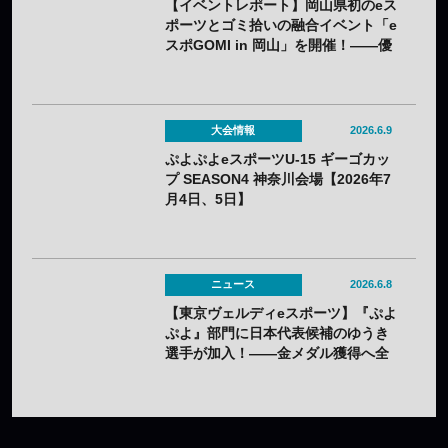
【イベントレポート】岡山県初のeス
ポーツとゴミ拾いの融合イベント「e
スポGOMI in 岡山」を開催！――優
勝はグロップサンセリテが飾る
大会情報
2026.6.9
ぷよぷよeスポーツU-15 ギーゴカッ
プ SEASON4 神奈川会場【2026年7
月4日、5日】
ニュース
2026.6.8
【東京ヴェルディeスポーツ】『ぷよ
ぷよ』部門に日本代表候補のゆうき
選手が加入！——金メダル獲得へ全
力サポート