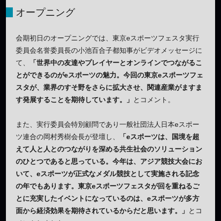
オープニング
会期初日のオープニングでは、東京eスポーツフェスタ実行
委員会名誉委員長の小池百合子都知事がビデオメッセージに
て、
「世界中の友達やプレイヤーとオンラインでつながるこ
とができるのがeスポーツの魅力。今回の東京eスポーツフェ
スタが、業界のすそ野をさらに拡大させ、関連産業がますま
す発展することを期待しています。」
とコメント。
また、実行委員会特別顧問であり一般社団法人日本eスポー
ツ連合の岡村秀樹会長が登壇し、
「eスポーツは、国境を超
えて人と人とのつながりを深める共生社会のソリューション
のひとつであると思っている。今年は、アジア競技大会にお
いて、eスポーツが正式なメダル競技として実施される記念
の年でもあります。東京eスポーツフェスタが回を重ねるご
とに充実したイベントになっているのは、eスポーツが多方
面から経済効果を期待されているからだと思います。」
とコ