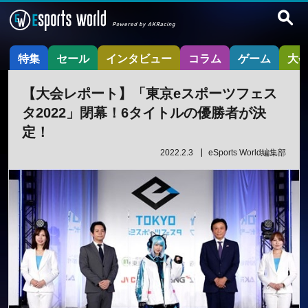
特集
セール
インタビュー
コラム
ゲーム
大
【大会レポート】「東京eスポーツフェス
タ2022」閉幕！6タイトルの優勝者が決
定！
2022.2.3
eSports World編集部