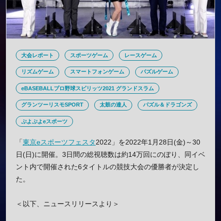
大会レポート
スポーツゲーム
レースゲーム
リズムゲーム
スマートフォンゲーム
パズルゲーム
eBASEBALLプロ野球スピリッツ2021 グランドスラム
グランツーリスモSPORT
太鼓の達人
パズル＆ドラゴンズ
ぷよぷよeスポーツ
「
東京eスポーツフェスタ
2022」を2022年1月28日(金)～30
日(日)に開催。3日間の総視聴数は約14万回にのぼり、同イベ
ント内で開催された6タイトルの競技大会の優勝者が決定し
た。
＜以下、ニュースリリースより＞