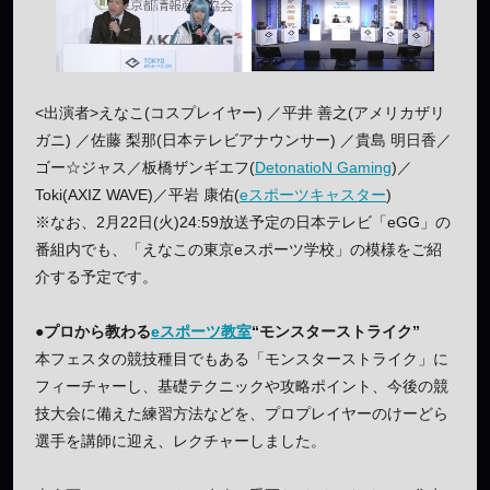
<出演者>えなこ(コスプレイヤー) ／平井 善之(アメリカザリ
ガニ) ／佐藤 梨那(日本テレビアナウンサー) ／貴島 明日香／
ゴー☆ジャス／板橋ザンギエフ(
DetonatioN Gaming
)／
Toki(AXIZ WAVE)／平岩 康佑(
eスポーツキャスター
)
※なお、2月22日(火)24:59放送予定の日本テレビ「eGG」の
番組内でも、「えなこの東京eスポーツ学校」の模様をご紹
介する予定です。
●プロから教わる
eスポーツ教室
“モンスターストライク”
本フェスタの競技種目でもある「モンスターストライク」に
フィーチャーし、基礎テクニックや攻略ポイント、今後の競
技大会に備えた練習方法などを、プロプレイヤーのけーどら
選手を講師に迎え、レクチャーしました。