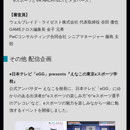
「eスポーツとVR ARCHTECTとメタバース」
【審査員】
ウェルプレイド・ライゼスト株式会社 代表取締役 谷田 優也
GAMEクロス編集長 金子 元希
PwCコンサルティング合同会社 シニアマネージャー 藤島 太
郎
その他 配信企画
●日本テレビ「eGG」presents『えなこの東京eスポーツ学
校』
公式アンバサダー えなこを校長に、日本テレビ「eGG」にゆ
かりのある出演者が“eスポーツの楽しみ方”や“eスポーツ選手
のアレコレ”など、eスポーツの魅力を楽しみながら一緒に勉
強するイベントを開催しました。