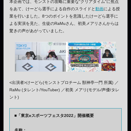
本企画では、モンストの攻略に重要な“クリアタイム”に焦点
をあて、けーどら選手による自作のスライドと
動画
による授
業を行いました。8つのポイントを意識したけーどら選手に
よる実演を見た、生徒のRaMuさん、初美メアリさんからは
驚きの声があがっていました。
<出演者>けーどら(モンストプロチーム 獣神亭一門 所属) ／
RaMu (タレント/YouTuber) ／初美 メアリ(モデル/声優/タレ
ント)
■「東京eスポーツフェスタ2022」開催概要
名称：