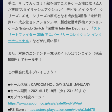
手に、そしてカッコよく敵を倒すことをゲーム性に取り込ん
だ爽快“スタイリッシュアクション”「デビル メイ クライ」シ
リーズに加え、シリーズの原点となる成歩堂3部作『逆転裁
判123 成歩堂セレクション』や、新感覚潜水探検アクション
ゲームNintendo Switch『深世海 Into the Depths』、『
スト
リートファイター 30th アニバーサリーコレクション インタ
ーナショナル
』などがお買い得！
また、対象のニンテンドー3DSタイトルはワンコイン（税込
500円）でセール中！
この機会に是非プレイしよう！
■セール名称：CAPCOM HOLIDAY SALE -JANUARY-
■セール期間：2021年 1月19日（火）23：59まで
■カプコン特設ページ：
https://www.capcom.co.jp/sale/sale05-gFWVm/
■PS Store：
https://store.playstation.com/view/a1fabf70-