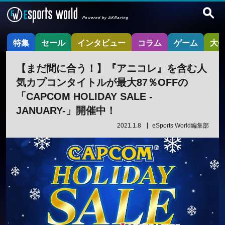
特集
セール
インタビュー
コラム
ゲーム
大
【まだ間に合う！】『アニコレ』を含む人
気カプコンタイトルが最大87％OFFの
「CAPCOM HOLIDAY SALE -
JANUARY-」開催中！
2021.1.8
eSports World編集部