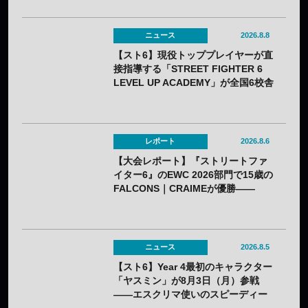
ニュース
2026.8.8
【スト6】現役トッププレイヤーが直
接指導する「STREET FIGHTER 6
LEVEL UP ACADEMY」が全国6校舎
で開催——2年連続
レポート
2026.8.6
【大会レポート】『ストリートファ
イター6』のEWC 2026部門で15歳の
FALCONS｜CRAIMEが優勝——
「CAPCOM CUP 13」出場権を獲得
ニュース
2026.8.5
【スト6】Year 4最初のキャラクター
「ヤスミン」が8月3日（月）参戦
——エスクリマ使いのスピーディー
な接近戦キャラ