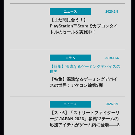
ニュース
2020.6.9
【まだ間に合う！】
PlayStation™Storeでカプコンタイ
トルのセールを実施中！
コラム
2019.11.6
【特集】深遠なるゲーミングデバイスの
世界
【特集】深遠なるゲーミングデバイ
スの世界：アケコン編第3弾
「SANWA STANDARD ARCADE
STICK for PS4 MoNo」を紐解く！
【レビュー】
ニュース
2026.8.9
【スト6】「ストリートファイターリ
ーグ JAPAN 2026」参戦12チームの
応援アイテムがゲーム内に登場——8
月3日（月）から無料配布