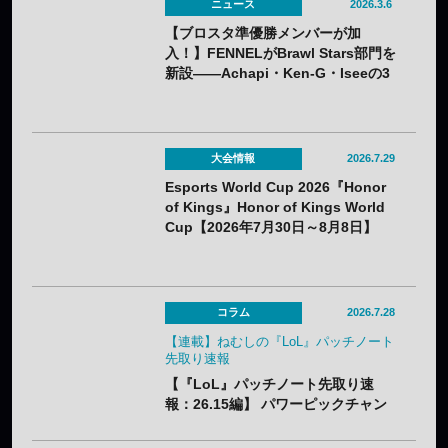
ニュース
2026.3.6
【ブロスタ準優勝メンバーが加
入！】FENNELがBrawl Stars部門を
新設——Achapi・Ken-G・Iseeの3
名で世界の頂点を目指す
大会情報
2026.7.29
Esports World Cup 2026『Honor
of Kings』Honor of Kings World
Cup【2026年7月30日～8月8日】
コラム
2026.7.28
【連載】ねむしの『LoL』パッチノート
先取り速報
【『LoL』パッチノート先取り速
報：26.15編】 パワーピックチャン
ピオンに加え、「なんでも屋」がつ
いにナーフ。「バスティオンブレイ