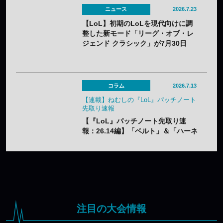
カー」はやり過ぎバフでメタアイテ
ニュース
2026.7.23
ム必至？
【LoL】初期のLoLを現代向けに調
整した新モード「リーグ・オブ・レ
ジェンド クラシック」が7月30日
（木）実装——2013年シーズン3ベ
ースでクラシックチャンピオン60体
が登場
コラム
2026.7.13
【連載】ねむしの『LoL』パッチノート
先取り速報
【『LoL』パッチノート先取り速
報：26.14編】「ベルト」＆「ハーネ
ス」のナーフ、「青バフ」変更で今
後の戦術に大きな影響？
注目の大会情報