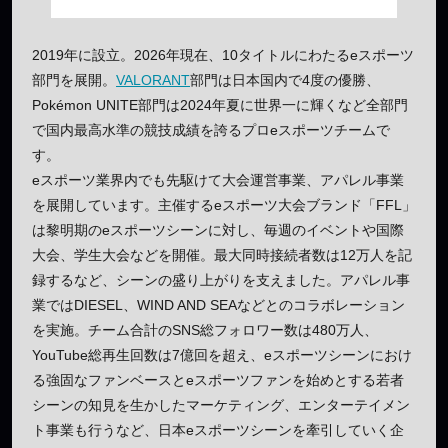
2019年に設立。2026年現在、10タイトルにわたるeスポーツ
部門を展開。
VALORANT
部門は日本国内で4度の優勝、
Pokémon UNITE部門は2024年夏に世界一に輝くなど全部門
で国内最高水準の競技成績を誇るプロeスポーツチームで
す。
eスポーツ業界内でも先駆けて大会運営事業、アパレル事業
を展開しています。主催するeスポーツ大会ブランド「FFL」
は黎明期のeスポーツシーンに対し、毎週のイベントや国際
大会、学生大会などを開催。最大同時接続者数は12万人を記
録するなど、シーンの盛り上がりを支えました。アパレル事
業ではDIESEL、WIND AND SEAなどとのコラボレーション
を実施。チーム合計のSNS総フォロワー数は480万人、
YouTube総再生回数は7億回を超え、eスポーツシーンにおけ
る強固なファンベースとeスポーツファンを始めとする若者
シーンの知見を生かしたマーケティング、エンターテイメン
ト事業も行うなど、日本eスポーツシーンを牽引していく企