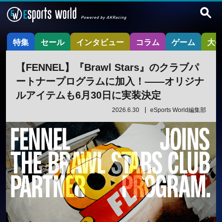
特集
セール
インタビュー
コラム
ゲーム
大
【FENNEL】『Brawl Stars』のクラブパ
ートナープログラムに加入！——オリジナ
ルアイテムも6月30日に実装決定
2026.6.30
eSports World編集部