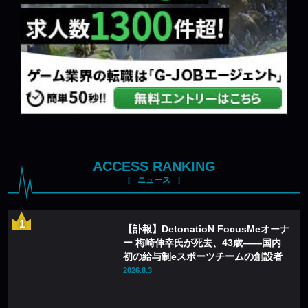
ACCESS RANKING
ニュース
【訃報】DetonatioN FocusMeオーナ
ー 梅崎伸幸氏が死去、43歳——国内
初の給与制eスポーツチームの創設者
2026.8.3