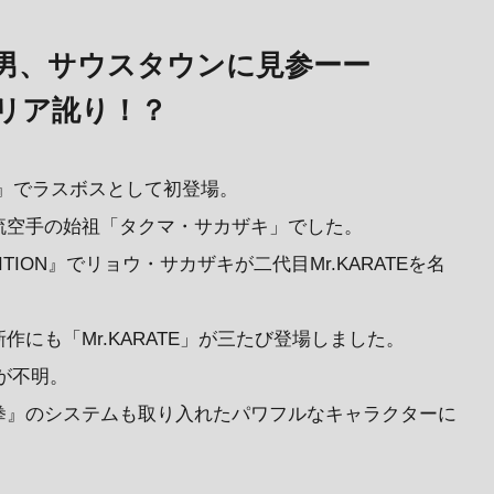
男、サウスタウンに見参ーー
リア訛り！？
虎の拳』でラスボスとして初登場。
流空手の始祖「タクマ・サカザキ」でした。
BITION』でリョウ・サカザキが二代目Mr.KARATEを名
にも「Mr.KARATE」が三たび登場しました。
が不明。
拳』のシステムも取り入れたパワフルなキャラクターに