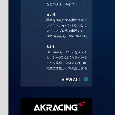
などのタイトルをプレイ。ア
YouTube：
ーティストの楽曲や企業用
https://www.youtube.com/@sto
まいる
BGMなどを手掛ける作曲家と
rmKUBO
関西を拠点にする男性コスプ
フリーランスのライターの二
レイヤー。イベントや大会に
足の草鞋を履いて幅広く活動
よくコスプレ姿で出没する。
中。無類のラーメン好き！
2021年頃から『VALORANT』
Twitter:@ongakucas
にハマり、競技シーンを追い
ねむし
続ける。現在の推しチームは
2016年から『LoL』をプレイ
「CREST GAMING」。X：
し、シーズン12でマスターラ
@mlunias（Photo by
ンクを達成。ブログでは”LoL
Subaru.F.）
の競技体験としての楽しさ”を
テーマに情報を発信中。ニダ
リーを愛し、元ADCメイン
VIEW ALL
で、現在はMIDサイラスをメイ
ンにする変な経歴を持つ。
Twitter：@nemshifn ブログ：
nemumemo.com