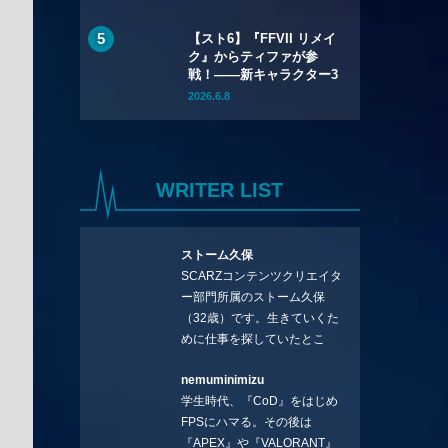
トリロジー』が
67%OFF、『バイオハザ
【スト6】『FFVII リメイ
ード レクイエム』も
ク』からティファが参
20%OFFに
戦！――新キャラクター3
名を含むYear 4のライン
2026.6.8
アップが公開
WRITER LIST
ストーム久保
SCARZコンテンツクリエイタ
ー部門所属のストーム久保
（32歳）です。生きていくた
めに仕事を探していたとこ
ろ、編集の方に拾ってもらい
nemuminimizu
コラムを連載させてもらえる
学生時代、『CoD』をはじめ
ことになりました。言いたい
FPSにハマる。その後は
ことを言っていきます。X：
『APEX』や『VALORANT』
https://x.com/stormKUBO