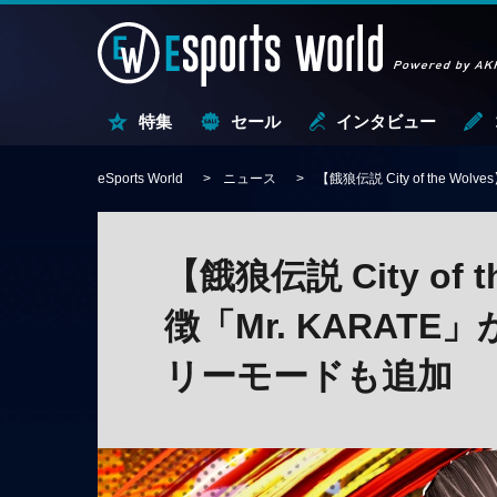
特集
セール
インタビュー
eSports World
ニュース
【餓狼伝説 City of the
【餓狼伝説 City of
徴「Mr. KARAT
リーモードも追加