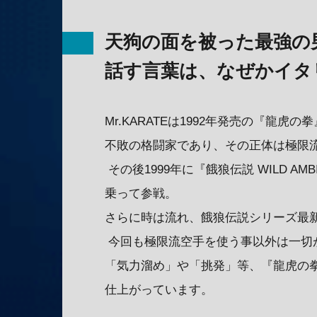
天狗の面を被った最強の
話す言葉は、なぜかイタ
Mr.KARATEは1992年発売の『龍
不敗の格闘家であり、その正体は極限
その後1999年に『餓狼伝説 WILD AM
乗って参戦。
さらに時は流れ、餓狼伝説シリーズ最新作
今回も極限流空手を使う事以外は一切
「気力溜め」や「挑発」等、『龍虎の
仕上がっています。