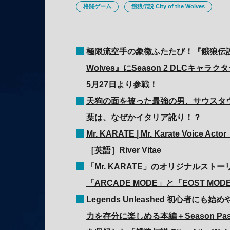
格闘ゲーム
餓狼伝説 City of the Wolves
極限流空手の象徴ふたたび！『餓狼伝説 Cit
Wolves』にSeason 2 DLCキャラク
5月27日より参戦！
天狗の面を被った最強の男、サウスタ
葉は、なぜかイタリア訛り！？
Mr. KARATE | Mr. Karate Voice 
［英語］River Vitae
「Mr. KARATE」のオリジナルスト
「ARCADE MODE」と「EOST MO
Legends Unleashed 初心者に
力を存分に楽しめる本編＋Season Pass 1