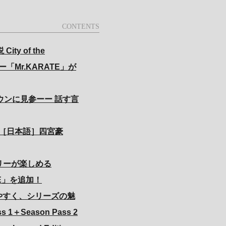
y of the
ター「Mr.KARATE」が
ウンに見参ーー 話す言
Actor ［日本語］四宮豪
ーリーが楽しめる
DE」を追加！
も始めやすく、シリーズの魅
＋Season Pass 2