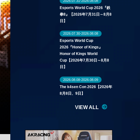
2026.07.31-2026.08.08
Esports World Cup 2026『鉄
拳8』【2026年7月31日～8月8
日】
2026.07.30-2026.08.08
Esports World Cup
2026『Honor of Kings』
Honor of Kings World
Cup【2026年7月30日～8月8
日】
2026.08.08-2026.08.09
The k4sen Con 2026【2026年
8月8日、9日】
VIEW ALL