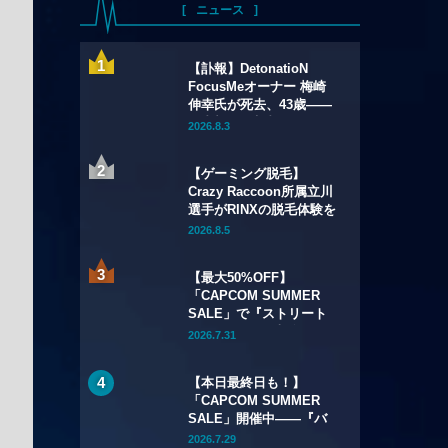
ニュース
【訃報】DetonatioN
FocusMeオーナー 梅崎
伸幸氏が死去、43歳——
国内初の給与制eスポーツ
2026.8.3
チームの創設者
【ゲーミング脱毛】
Crazy Raccoon所属立川
選手がRINXの脱毛体験を
語る——インタビュー記
2026.8.5
事・動画を公開
【最大50%OFF】
「CAPCOM SUMMER
SALE」で『ストリート
ファイター6』本編が
2026.7.31
50%OFF——Year 3キャ
ラクターパスもSteamで
【本日最終日も！】
初セール
「CAPCOM SUMMER
SALE」開催中——『バ
イオハザード リメイク
2026.7.29