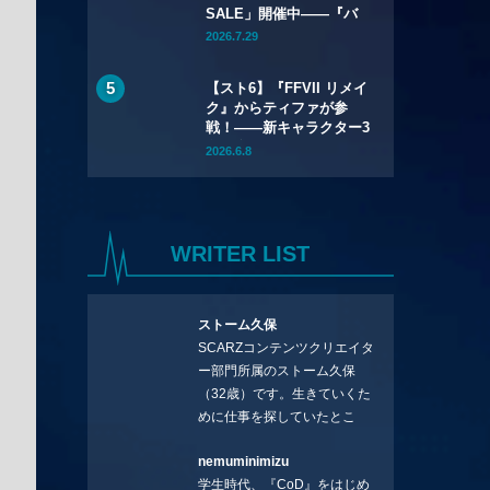
SALE」開催中——『バ
イオハザード リメイク
2026.7.29
トリロジー』が
67%OFF、『バイオハザ
【スト6】『FFVII リメイ
ード レクイエム』も
ク』からティファが参
20%OFFに
戦！――新キャラクター3
名を含むYear 4のライン
2026.6.8
アップが公開
WRITER LIST
ストーム久保
SCARZコンテンツクリエイタ
ー部門所属のストーム久保
（32歳）です。生きていくた
めに仕事を探していたとこ
ろ、編集の方に拾ってもらい
nemuminimizu
コラムを連載させてもらえる
学生時代、『CoD』をはじめ
ことになりました。言いたい