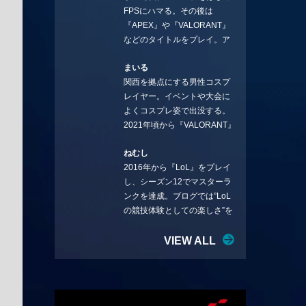
FPSにハマる。その後は
ことを言っていきます。X：
『APEX』や『VALORANT』
https://x.com/stormKUBO
などのタイトルをプレイ。ア
YouTube：
ーティストの楽曲や企業用
https://www.youtube.com/@sto
まいる
BGMなどを手掛ける作曲家と
rmKUBO
関西を拠点にする男性コスプ
フリーランスのライターの二
レイヤー。イベントや大会に
足の草鞋を履いて幅広く活動
よくコスプレ姿で出没する。
中。無類のラーメン好き！
2021年頃から『VALORANT』
Twitter:@ongakucas
にハマり、競技シーンを追い
ねむし
続ける。現在の推しチームは
2016年から『LoL』をプレイ
「CREST GAMING」。X：
し、シーズン12でマスターラ
@mlunias（Photo by
ンクを達成。ブログでは”LoL
Subaru.F.）
の競技体験としての楽しさ”を
テーマに情報を発信中。ニダ
リーを愛し、元ADCメイン
VIEW ALL
で、現在はMIDサイラスをメイ
ンにする変な経歴を持つ。
Twitter：@nemshifn ブログ：
nemumemo.com