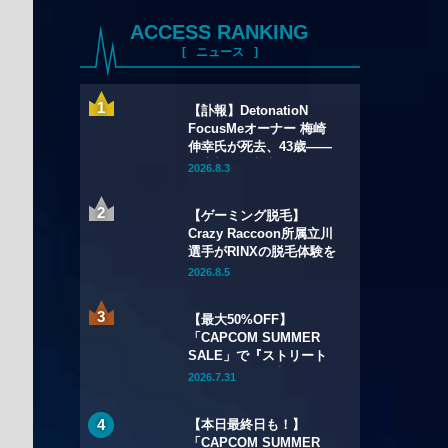
ACCESS RANKING
ニュース
【訃報】DetonatioN
FocusMeオーナー 梅崎
伸幸氏が死去、43歳——
国内初の給与制eスポーツ
2026.8.3
チームの創設者
【ゲーミング脱毛】
Crazy Raccoon所属立川
選手がRINXの脱毛体験を
語る——インタビュー記
2026.8.5
事・動画を公開
【最大50%OFF】
「CAPCOM SUMMER
SALE」で『ストリート
ファイター6』本編が
2026.7.31
50%OFF——Year 3キャ
ラクターパスもSteamで
【本日最終日も！】
初セール
「CAPCOM SUMMER