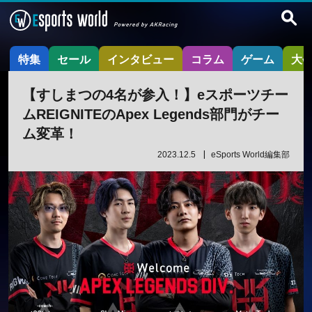
特集
セール
インタビュー
コラム
ゲーム
大
【すしまつの4名が参入！】eスポーツチー
ムREIGNITEのApex Legends部門がチー
ム変革！
2023.12.5
eSports World編集部