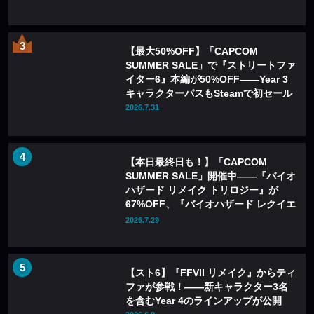
【最大50%OFF】「CAPCOM
SUMMER SALE」で『ストリートファ
イター6』本編が50%OFF——Year 3
キャラクターパスもSteamで初セール
2026.7.31
【本日最終日も！】「CAPCOM
SUMMER SALE」開催中——『バイオ
ハザード リメイク トリロジー』が
67%OFF、『バイオハザード レクイエ
ム』も20%OFFに
2026.7.29
【スト6】『FFVII リメイク』からティ
ファが参戦！――新キャラクター3名
を含むYear 4のラインアップが公開