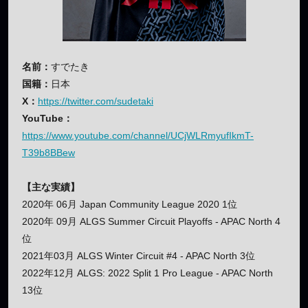
名前：
すでたき
国籍：
日本
X：
https://twitter.com/sudetaki
YouTube：
https://www.youtube.com/channel/UCjWLRmyufIkmT-
T39b8BBew
【主な実績】
2020年 06月 Japan Community League 2020 1位
2020年 09月 ALGS Summer Circuit Playoffs - APAC North 4
位
2021年03月 ALGS Winter Circuit #4 - APAC North 3位
2022年12月 ALGS: 2022 Split 1 Pro League - APAC North
13位