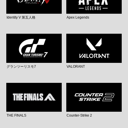
Identity V 第五人格
Apex Legends
グランツーリスモ7
VALORANT
THE FINALS
Counter-Strike 2