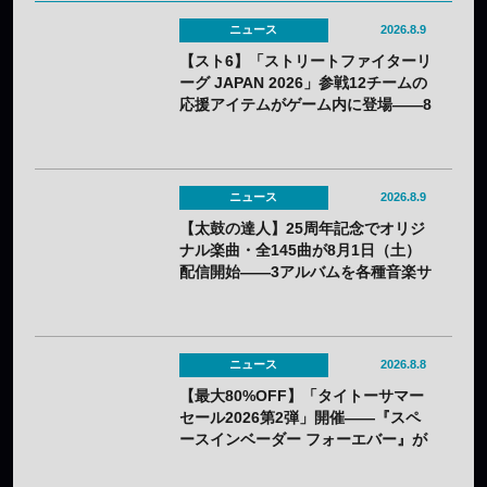
ニュース
2026.8.9
【スト6】「ストリートファイターリ
ーグ JAPAN 2026」参戦12チームの
応援アイテムがゲーム内に登場——8
月3日（月）から無料配布
ニュース
2026.8.9
【太鼓の達人】25周年記念でオリジ
ナル楽曲・全145曲が8月1日（土）
配信開始——3アルバムを各種音楽サ
イトで
ニュース
2026.8.8
【最大80%OFF】「タイトーサマー
セール2026第2弾」開催——『スペ
ースインベーダー フォーエバー』が
80%OFF、『R-GEAR』は初の
77%OFFに