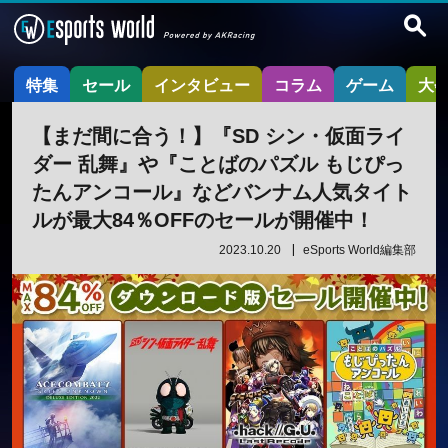
特集
セール
インタビュー
コラム
ゲーム
大
【まだ間に合う！】『SD シン・仮面ライ
ダー 乱舞』や『ことばのパズル もじぴっ
たんアンコール』などバンナム人気タイト
ルが最大84％OFFのセールが開催中！
2023.10.20
eSports World編集部