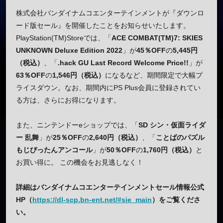
株式会社バンダイナムコエンターテインメントが『ダウンロ
ード版セール』を開催したことをお知らせいたします。
PlayStation(TM)Storeでは、「
ACE COMBAT(TM)7: SKIES
UNKNOWN Deluxe Edition 2022
」が
45％OFF
の
5,445円
（税込）
、「
.hack GU Last Record Welcome Price!!
」が
63％OFF
の
1,546円（税込）
になるなど、期間限定で大幅プ
ライスダウン。なお、期間内にPS Plus会員に登録されてい
る方は、さらにお得になります。
また、ニンテンドーeショップでは、「
SD シン・仮面ライダ
ー 乱舞
」が
25％OFF
の
2,640円（税込）
、「
ことばのパズル
もじぴったんアンコール
」が
50％OFF
の
1,760円（税込）
と
お買い得に。 この機会をお見逃しなく！
詳細はバンダイナムコエンターテインメントセール情報公式
HP（
https://dl-scp.bn-ent.net/#sie_main
）をご覧くださ
い。