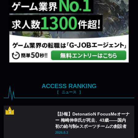
ACCESS RANKING
ニュース
【訃報】DetonatioN FocusMeオーナ
ー 梅崎伸幸氏が死去、43歳——国内
初の給与制eスポーツチームの創設者
2026.8.3