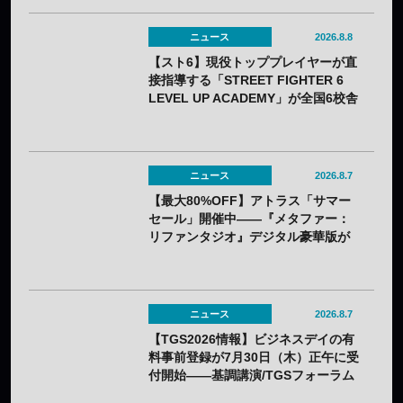
ニュース
2026.8.8
【スト6】現役トッププレイヤーが直
接指導する「STREET FIGHTER 6
LEVEL UP ACADEMY」が全国6校舎
で開催——2年連続
ニュース
2026.8.7
【最大80%OFF】アトラス「サマー
セール」開催中——『メタファー：
リファンタジオ』デジタル豪華版が
60%OFFに
ニュース
2026.8.7
【TGS2026情報】ビジネスデイの有
料事前登録が7月30日（木）正午に受
付開始——基調講演/TGSフォーラム
の情報も一部発表