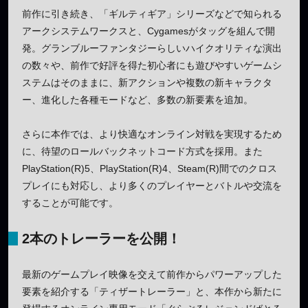
前作に引き続き、「ギルティギア」シリーズなどで知られる
アークシステムワークスと、Cygamesがタッグを組んで開
発。グランブルーファンタジーらしいハイクオリティな演出
の数々や、前作で好評を得た初心者にも遊びやすいゲームシ
ステムはそのままに、新アクションや複数の新キャラクタ
ー、進化した各種モードなど、多数の新要素を追加。
さらに本作では、より快適なオンライン対戦を実現するため
に、待望のロールバックネットコード方式を採用。また
PlayStation(R)5、PlayStation(R)4、Steam(R)間でのクロス
プレイにも対応し、より多くのプレイヤーとバトルや交流を
することが可能です。
2本
のトレーラーを
公開！
最新のゲームプレイ映像を交えて前作からパワーアップした
要素を紹介する「ティザートレーラー」と、本作から新たに