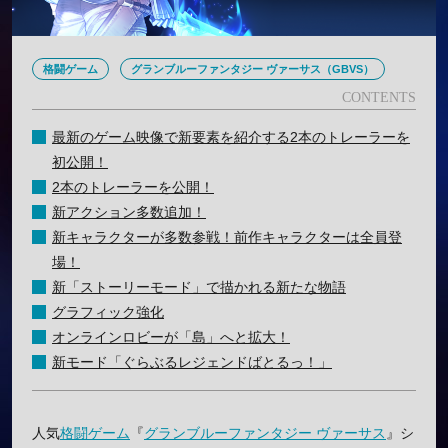
格闘ゲーム
グランブルーファンタジー ヴァーサス（GBVS）
最新のゲーム映像で新要素を紹介する2本のトレーラーを
初公開！
2本のトレーラーを公開！
新アクション多数追加！
新キャラクターが多数参戦！前作キャラクターは全員登
場！
新「ストーリーモード」で描かれる新たな物語
グラフィック強化
オンラインロビーが「島」へと拡大！
新モード「ぐらぶるレジェンドばとるっ！」
人気
格闘ゲーム
『
グランブルーファンタジー ヴァーサス
』シ