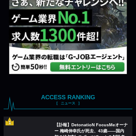
ACCESS RANKING
ニュース
【訃報】DetonatioN FocusMeオーナ
ー 梅崎伸幸氏が死去、43歳——国内