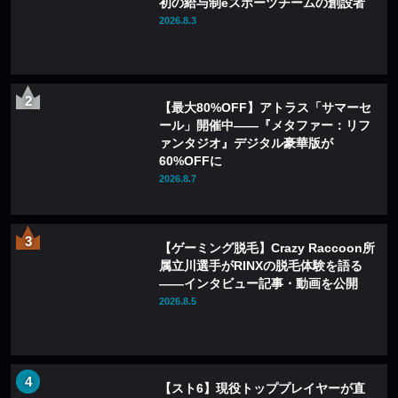
初の給与制eスポーツチームの創設者
2026.8.3
【最大80%OFF】アトラス「サマーセ
ール」開催中——『メタファー：リフ
ァンタジオ』デジタル豪華版が
60%OFFに
2026.8.7
【ゲーミング脱毛】Crazy Raccoon所
属立川選手がRINXの脱毛体験を語る
——インタビュー記事・動画を公開
2026.8.5
【スト6】現役トッププレイヤーが直