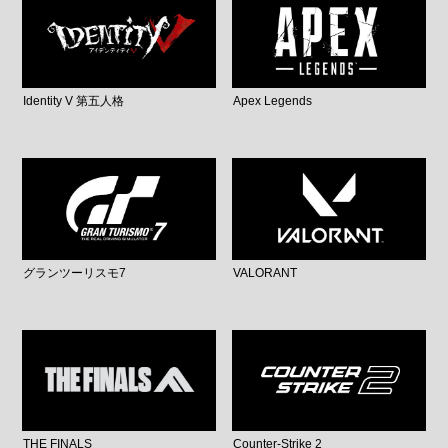
Identity V 第五人格
Apex Legends
グランツーリスモ7
VALORANT
THE FINALS
Counter-Strike 2