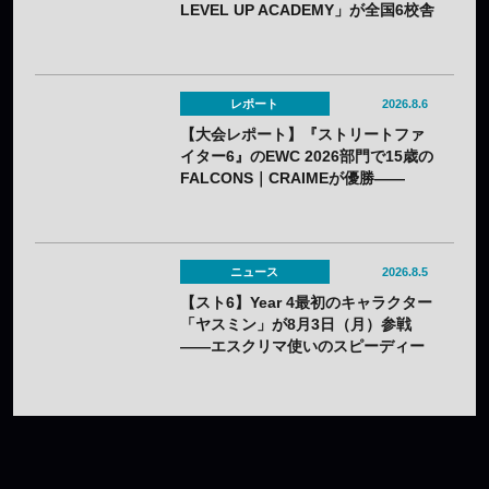
LEVEL UP ACADEMY」が全国6校舎
で開催——2年連続
レポート
2026.8.6
【大会レポート】『ストリートファ
イター6』のEWC 2026部門で15歳の
FALCONS｜CRAIMEが優勝——
「CAPCOM CUP 13」出場権を獲得
ニュース
2026.8.5
【スト6】Year 4最初のキャラクター
「ヤスミン」が8月3日（月）参戦
——エスクリマ使いのスピーディー
な接近戦キャラ