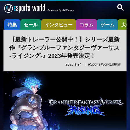
特集
セール
インタビュー
コラム
ゲーム
大
【最新トレーラー公開中！】シリーズ最新
作『グランブルーファンタジーヴァーサス
-ライジング-』2023年発売決定！
2023.1.24
eSports World編集部