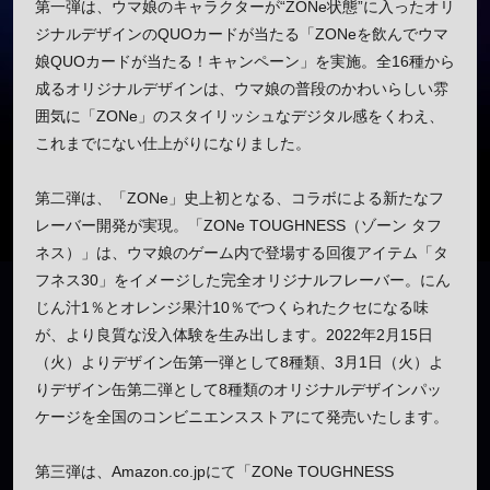
第一弾は、ウマ娘のキャラクターが“ZONe状態”に入ったオリ
ジナルデザインのQUOカードが当たる「ZONeを飲んでウマ
娘QUOカードが当たる！キャンペーン」を実施。全16種から
成るオリジナルデザインは、ウマ娘の普段のかわいらしい雰
囲気に「ZONe」のスタイリッシュなデジタル感をくわえ、
これまでにない仕上がりになりました。
第二弾は、「ZONe」史上初となる、コラボによる新たなフ
レーバー開発が実現。「ZONe TOUGHNESS（ゾーン タフ
ネス）」は、ウマ娘のゲーム内で登場する回復アイテム「タ
フネス30」をイメージした完全オリジナルフレーバー。にん
じん汁1％とオレンジ果汁10％でつくられたクセになる味
が、より良質な没入体験を生み出します。2022年2月15日
（火）よりデザイン缶第一弾として8種類、3月1日（火）よ
りデザイン缶第二弾として8種類のオリジナルデザインパッ
ケージを全国のコンビニエンスストアにて発売いたします。
第三弾は、Amazon.co.jpにて「ZONe TOUGHNESS