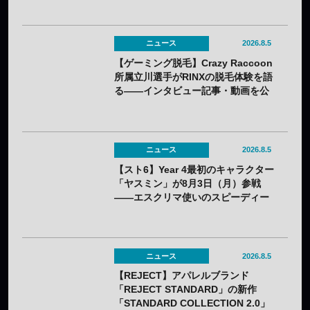
イト
ニュース
2026.8.5
【ゲーミング脱毛】Crazy Raccoon
所属立川選手がRINXの脱毛体験を語
る——インタビュー記事・動画を公
開
ニュース
2026.8.5
【スト6】Year 4最初のキャラクター
「ヤスミン」が8月3日（月）参戦
——エスクリマ使いのスピーディー
な接近戦キャラ
ニュース
2026.8.5
【REJECT】アパレルブランド
「REJECT STANDARD」の新作
「STANDARD COLLECTION 2.0」