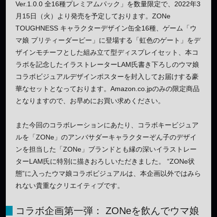
Ver.1.0.0 全16種プレミアムパック」を数量限定で、2022年3
月15日（火）より発売を予定しております。ZONe
TOUGHNESS キャラクターデザイン缶全16種、ゲーム「ウ
マ娘 プリティーダービー」に登場する「虹色のゲート」をデ
ザインモチーフとした組み立て型ディスプレイセット、本コ
ラボを記念したイラストレーターLAM氏書き下ろしのウマ娘
コラボビジュアルデザインポスターを封入してお届けする豪
華なセットとなっております。Amazon.co.jpのみの限定商品
となりますので、お早めにお買い求めください。
また今回のコラボレーションにあたり、コラボキービジュア
ルを「ZONe」のアンバサダーキャラクターぞん子のデザイ
ンを担当した「ZONe」ブランドとも縁の深いイラストレー
ターLAM氏に特別に描きおろしいただきました。 “ZONe状
態”に入ったウマ娘コラボビジュアルは、本企画以外ではみら
れない貴重なクリエイティブです。
コラボ企画第一弾： ZONeを飲んでウマ娘