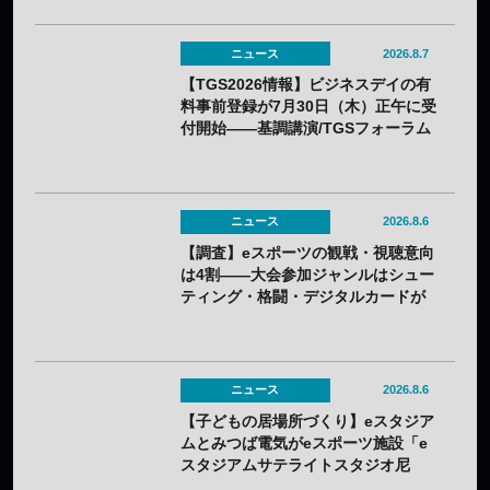
ニュース
2026.8.7
【TGS2026情報】ビジネスデイの有
料事前登録が7月30日（木）正午に受
付開始——基調講演/TGSフォーラム
の情報も一部発表
ニュース
2026.8.6
【調査】eスポーツの観戦・視聴意向
は4割——大会参加ジャンルはシュー
ティング・格闘・デジタルカードが
上位
ニュース
2026.8.6
【子どもの居場所づくり】eスタジア
ムとみつば電気がeスポーツ施設「e
スタジアムサテライトスタジオ尼
崎」を開設——兵庫県内初のサテラ