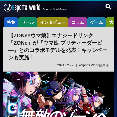
特集
セール
インタビュー
コラム
ゲーム
大
【ZONe×ウマ娘】エナジードリンク
「ZONe」が『ウマ娘 プリティーダービ
―』とのコラボモデルを発表！キャンペー
ンも実施！
2021.12.29
eSports World編集部