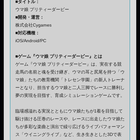
■タイトル：
ウマ娘 プリティーダービー
■開発・運営：
株式会社Cygames
■対応機種：
iOS/Android/PC
■ゲーム『ウマ娘 プリティーダービー』とは
ゲーム『ウマ娘 プリティーダービー』は、実在する競
走馬の名前と魂を受け継ぎ、ウマの耳と尻尾を持つ「ウ
マ娘」たちの教育機関「トレセン学園」の新人トレーナ
ーとなり、担当するウマ娘と二人三脚でレースに勝利し
夢の実現を目指す、育成シミュレーションゲームです。
臨場感溢れる実況とともにウマ娘たちが1着を目指して
駆け抜ける圧巻のレースや、レースに出走したウマ娘た
ちが多彩な楽曲と演出で繰り広げるライブパフォーマン
ス「ウイニングライブ」など、生き生きとした3Dで表