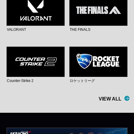
VALORANT
THE FINALS
Counter-Strike 2
ロケットリーグ
VIEW ALL