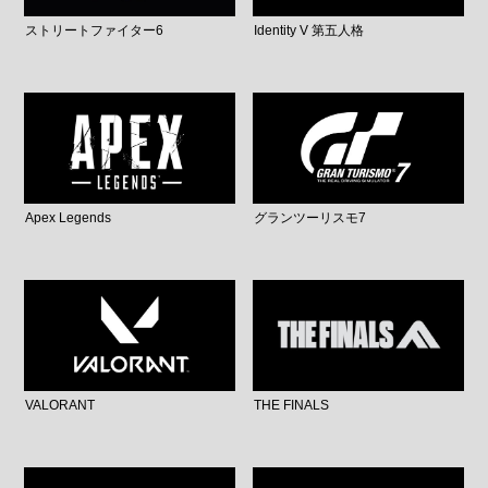
ストリートファイター6
Identity V 第五人格
Apex Legends
グランツーリスモ7
VALORANT
THE FINALS