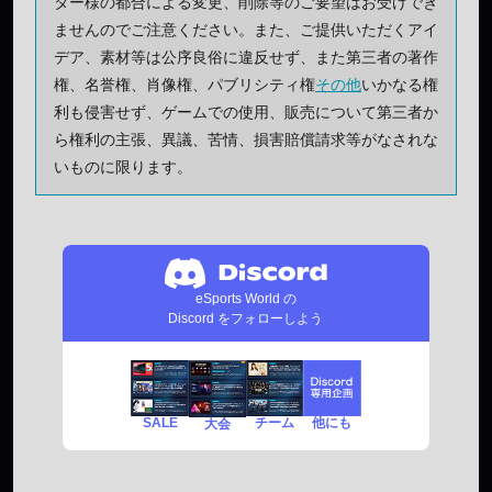
ター様の都合による変更、削除等のご要望はお受けでき
ませんのでご注意ください。また、ご提供いただくアイ
デア、素材等は公序良俗に違反せず、また第三者の著作
権、名誉権、肖像権、パブリシティ権
その他
いかなる権
利も侵害せず、ゲームでの使用、販売について第三者か
ら権利の主張、異議、苦情、損害賠償請求等がなされな
いものに限ります。
eSports World の
Discord をフォローしよう
SALE
チーム
他にも
大会