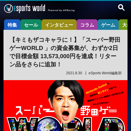
特集
セール
インタビュー
コラム
ゲーム
大
【キミもザコキャラに！】「スーパー野田
ゲーWORLD 」の資金募集が、わずか2日
で目標金額 13,573,000円を達成！リター
ン品をさらに追加！
2021.8.30
eSports World編集部