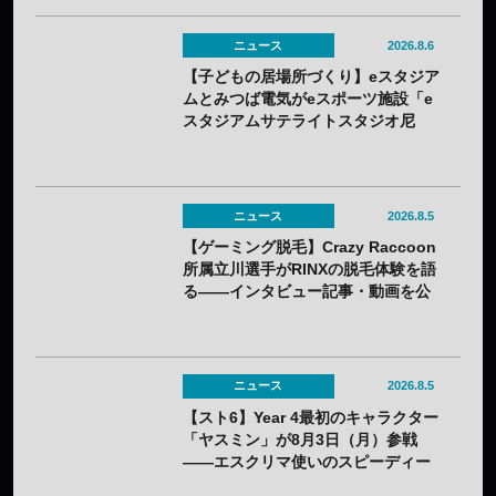
ニュース
2026.8.6
【子どもの居場所づくり】eスタジア
ムとみつば電気がeスポーツ施設「e
スタジアムサテライトスタジオ尼
崎」を開設——兵庫県内初のサテラ
イト
ニュース
2026.8.5
【ゲーミング脱毛】Crazy Raccoon
所属立川選手がRINXの脱毛体験を語
る——インタビュー記事・動画を公
開
ニュース
2026.8.5
【スト6】Year 4最初のキャラクター
「ヤスミン」が8月3日（月）参戦
——エスクリマ使いのスピーディー
な接近戦キャラ