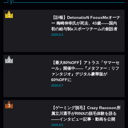
【訃報】DetonatioN FocusMeオーナ
ー 梅崎伸幸氏が死去、43歳——国内
初の給与制eスポーツチームの創設者
2026.8.3
【最大80%OFF】アトラス「サマーセ
ール」開催中——『メタファー：リフ
ァンタジオ』デジタル豪華版が
60%OFFに
2026.8.7
【ゲーミング脱毛】Crazy Raccoon所
属立川選手がRINXの脱毛体験を語る
——インタビュー記事・動画を公開
2026.8.5