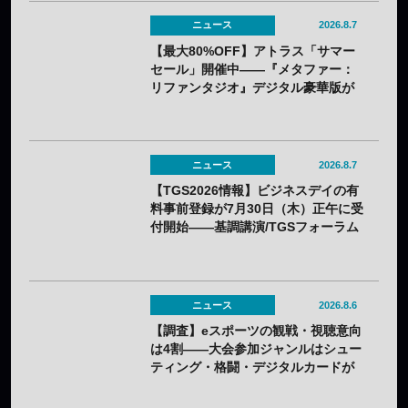
ニュース
2026.8.7
【最大80%OFF】アトラス「サマー
セール」開催中——『メタファー：
リファンタジオ』デジタル豪華版が
60%OFFに
ニュース
2026.8.7
【TGS2026情報】ビジネスデイの有
料事前登録が7月30日（木）正午に受
付開始——基調講演/TGSフォーラム
の情報も一部発表
ニュース
2026.8.6
【調査】eスポーツの観戦・視聴意向
は4割——大会参加ジャンルはシュー
ティング・格闘・デジタルカードが
上位