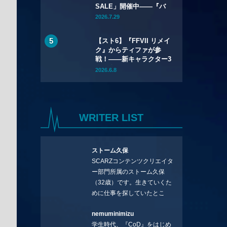
SALE」開催中——『バ
イオハザード リメイク
2026.7.29
トリロジー』が
67%OFF、『バイオハザ
【スト6】『FFVII リメイ
ード レクイエム』も
ク』からティファが参
20%OFFに
戦！――新キャラクター3
名を含むYear 4のライン
2026.6.8
アップが公開
WRITER LIST
ストーム久保
SCARZコンテンツクリエイタ
ー部門所属のストーム久保
（32歳）です。生きていくた
めに仕事を探していたとこ
ろ、編集の方に拾ってもらい
nemuminimizu
コラムを連載させてもらえる
学生時代、『CoD』をはじめ
ことになりました。言いたい