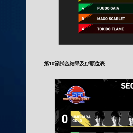
第
10
節試合結果及び順位表