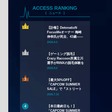
ACCESS RANKING
ニュース
【訃報】DetonatioN
FocusMeオーナー 梅崎
伸幸氏が死去、43歳——
国内初の給与制eスポーツ
2026.8.3
チームの創設者
【ゲーミング脱毛】
Crazy Raccoon所属立川
選手がRINXの脱毛体験を
語る——インタビュー記
2026.8.5
事・動画を公開
【最大50%OFF】
「CAPCOM SUMMER
SALE」で『ストリート
ファイター6』本編が
2026.7.31
50%OFF——Year 3キャ
ラクターパスもSteamで
【本日最終日も！】
初セール
「CAPCOM SUMMER