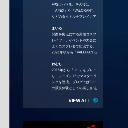
FPSにハマる。その後は
ことを言っていきます。X：
『APEX』や『VALORANT』
https://x.com/stormKUBO
などのタイトルをプレイ。ア
YouTube：
ーティストの楽曲や企業用
https://www.youtube.com/@sto
まいる
BGMなどを手掛ける作曲家と
rmKUBO
関西を拠点にする男性コスプ
フリーランスのライターの二
レイヤー。イベントや大会に
足の草鞋を履いて幅広く活動
よくコスプレ姿で出没する。
中。無類のラーメン好き！
2021年頃から『VALORANT』
Twitter:@ongakucas
にハマり、競技シーンを追い
ねむし
続ける。現在の推しチームは
2016年から『LoL』をプレイ
「CREST GAMING」。X：
し、シーズン12でマスターラ
@mlunias（Photo by
ンクを達成。ブログでは”LoL
Subaru.F.）
の競技体験としての楽しさ”を
テーマに情報を発信中。ニダ
リーを愛し、元ADCメイン
VIEW ALL
で、現在はMIDサイラスをメイ
ンにする変な経歴を持つ。
Twitter：@nemshifn ブログ：
nemumemo.com