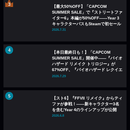
【最大50%OFF】「CAPCOM
SUMMER SALE」で『ストリートファ
イター6』本編が50%OFF——Year 3
キャラクターパスもSteamで初セール
2026.7.31
【本日最終日も！】「CAPCOM
SUMMER SALE」開催中——『バイオ
ハザード リメイク トリロジー』が
67%OFF、『バイオハザード レクイエ
ム』も20%OFFに
2026.7.29
【スト6】『FFVII リメイク』からティ
ファが参戦！――新キャラクター3名
を含むYear 4のラインアップが公開
2026.6.8