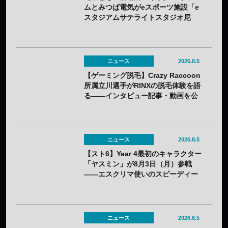
ムとみつば電気がeスポーツ施設「e
スタジアムサテライトスタジオ尼
崎」を開設——兵庫県内初のサテラ
イト
ニュース
2026.8.5
【ゲーミング脱毛】Crazy Raccoon
所属立川選手がRINXの脱毛体験を語
る——インタビュー記事・動画を公
開
ニュース
2026.8.5
【スト6】Year 4最初のキャラクター
「ヤスミン」が8月3日（月）参戦
——エスクリマ使いのスピーディー
な接近戦キャラ
ニュース
2026.8.5