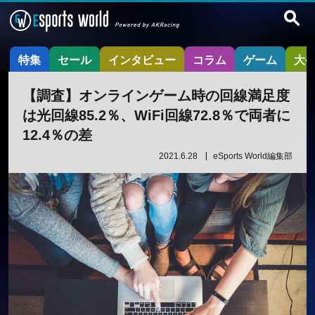
特集
セール
インタビュー
コラム
ゲーム
大
【調査】オンラインゲーム時の回線満足度
は光回線85.2％、WiFi回線72.8％で両者に
12.4％の差
2021.6.28
eSports World編集部