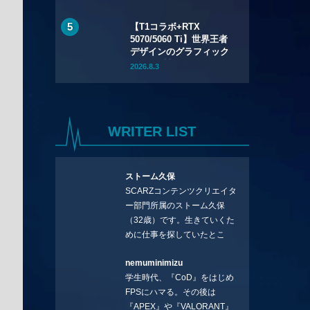
（火）先行販売——バッ
テリー着脱式で全7色
【T1コラボ+RTX
5070/5060 Ti】世界王者
デザインのグラフィック
ボード2製品が7月24日
2026.8.3
（金）発売——シルクス
クリーン印刷の限定モデ
ル
WRITER LIST
ストーム久保
SCARZコンテンツクリエイタ
ー部門所属のストーム久保
（32歳）です。生きていくた
めに仕事を探していたとこ
ろ、編集の方に拾ってもらい
nemuminimizu
コラムを連載させてもらえる
学生時代、『CoD』をはじめ
ことになりました。言いたい
FPSにハマる。その後は
ことを言っていきます。X：
『APEX』や『VALORANT』
https://x.com/stormKUBO