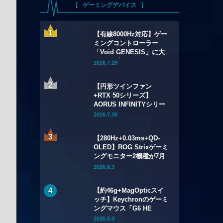
ゲーミングデバイス
【有線8000Hz対応】ゲー
ミングコントローラー
「Void GENESIS」に大
型アップデートv3.00が配
2026.7.29
信——RCフィルター改良
や設定ツールのWebブラ
【円形ツインファン
ウザ化も
+RTX 50シリーズ】
AORUS INFINITYシリー
ズのグラフィックボード4
2026.7.30
製品が7月17日（金）発
売——木目調外装のプレ
【280Hz+0.03ms+QD-
ミアムデザインを採用
OLED】ROG Strixゲーミ
ングモニター2機種が7月
24日（金）発売——34型
2026.8.3
ウルトラワイドと26.5型
をラインアップ
【約46g+MagOpticスイ
ッチ】Keychronのゲーミ
ングマウス「G6 HE
UltraLight」が7月28日
2026.8.3