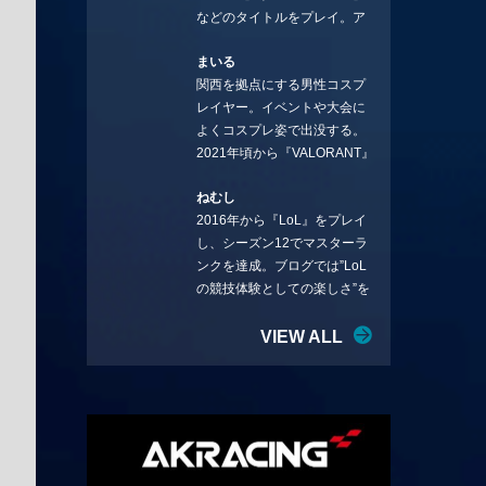
などのタイトルをプレイ。ア
YouTube：
ーティストの楽曲や企業用
https://www.youtube.com/@sto
まいる
BGMなどを手掛ける作曲家と
rmKUBO
関西を拠点にする男性コスプ
フリーランスのライターの二
レイヤー。イベントや大会に
足の草鞋を履いて幅広く活動
よくコスプレ姿で出没する。
中。無類のラーメン好き！
2021年頃から『VALORANT』
Twitter:@ongakucas
にハマり、競技シーンを追い
ねむし
続ける。現在の推しチームは
2016年から『LoL』をプレイ
「CREST GAMING」。X：
し、シーズン12でマスターラ
@mlunias（Photo by
ンクを達成。ブログでは”LoL
Subaru.F.）
の競技体験としての楽しさ”を
テーマに情報を発信中。ニダ
リーを愛し、元ADCメイン
VIEW ALL
で、現在はMIDサイラスをメイ
ンにする変な経歴を持つ。
Twitter：@nemshifn ブログ：
nemumemo.com