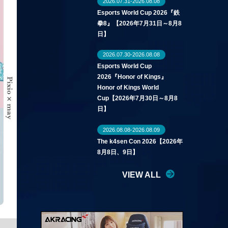
2026.07.31-2026.08.08
Esports World Cup 2026『鉄
拳8』【2026年7月31日～8月8
日】
2026.07.30-2026.08.08
Esports World Cup
2026『Honor of Kings』
Honor of Kings World
Cup【2026年7月30日～8月8
日】
2026.08.08-2026.08.09
The k4sen Con 2026【2026年
8月8日、9日】
VIEW ALL