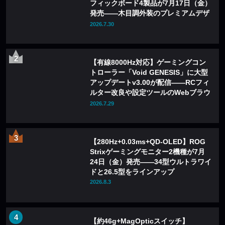
フィックボード4製品が7月17日（金）
発売——木目調外装のプレミアムデザ
インを採用
2026.7.30
【有線8000Hz対応】ゲーミングコン
トローラー「Void GENESIS」に大型
アップデートv3.00が配信——RCフィ
ルター改良や設定ツールのWebブラウ
ザ化も
2026.7.29
【280Hz+0.03ms+QD-OLED】ROG
Strixゲーミングモニター2機種が7月
24日（金）発売——34型ウルトラワイ
ドと26.5型をラインアップ
2026.8.3
【約46g+MagOpticスイッチ】