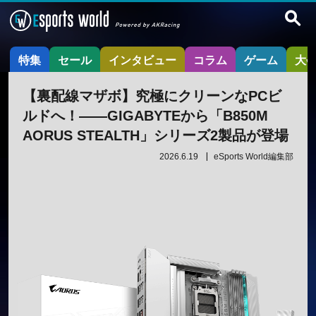
特集
セール
インタビュー
コラム
ゲーム
大
【裏配線マザボ】究極にクリーンなPCビ
ルドへ！――GIGABYTEから「B850M
AORUS STEALTH」シリーズ2製品が登場
2026.6.19
eSports World編集部