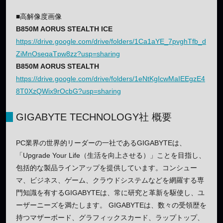
■高解像度画像
B850M AORUS STEALTH ICE
https://drive.google.com/drive/folders/1Ca1aYE_7pvghTfb_d
ZiMnOseqaTpw8zz?usp=sharing
B850M AORUS STEALTH
https://drive.google.com/drive/folders/1eNtKgIcwMaIEEgzE4
8T0XzQWix9rOcbG?usp=sharing
GIGABYTE TECHNOLOGY社 概要
PC業界の世界的リーダーの一社であるGIGABYTEは、
「Upgrade Your Life（生活を向上させる）」ことを目指し、
包括的な製品ラインアップを提供しています。コンシュー
マ、ビジネス、ゲーム、クラウドシステムなどを網羅する専
門知識を有するGIGABYTEは、常に研究と革新を駆使し、ユ
ーザーニーズを満たします。 GIGABYTEは、数々の受領歴を
持つマザーボード、グラフィックスカード、ラップトップ、