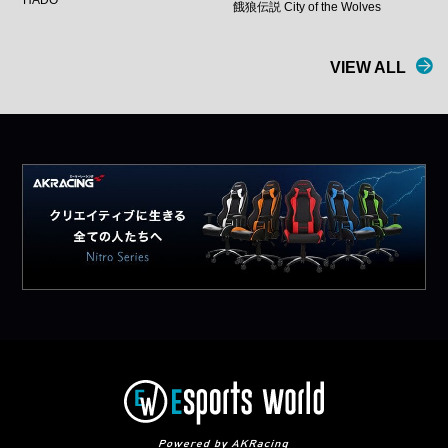
餓狼伝説 City of the Wolves
VIEW ALL