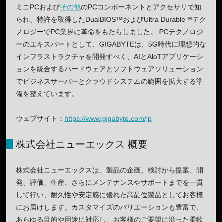
ミニPCおよび
その他
のPCコンポーネントとアクセサリで知
られ、特許を取得したDualBIOS™およびUltra Durable™テク
ノロジーでPC業界に革命をもたらしました。 PCテクノロジ
ーのエキスパートとして、GIGABYTEは、5G時代に理想的な
インフラストラクチャを開発すべく、AIとAloTアプリケーシ
ョンを統合するハードウェアとソフトウェアソリューション
でビジネスサーバーとクラウドシステムの範囲を拡大する準
備を整えています。
ウェブサイト：
https://www.gigabyte.com/jp
株式会社ニューエックス 概要
株式会社ニューエックスは、製品の企画、検討から提案、開
発、評価、生産、さらにメンテナンスやサポートまでを一貫
して行い、耐久性や安定感に優れた高品位製品としてお客様
にお届けします。カスタマイズのバリエーションも豊富で、
あらゆる目的や用途に対応し、お客様のご要望に沿った柔軟