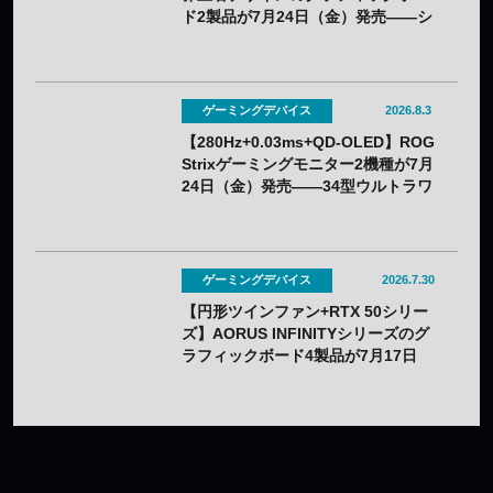
ド2製品が7月24日（金）発売——シ
ルクスクリーン印刷の限定モデル
ゲーミングデバイス
2026.8.3
【280Hz+0.03ms+QD-OLED】ROG
Strixゲーミングモニター2機種が7月
24日（金）発売——34型ウルトラワ
イドと26.5型をラインアップ
ゲーミングデバイス
2026.7.30
【円形ツインファン+RTX 50シリー
ズ】AORUS INFINITYシリーズのグ
ラフィックボード4製品が7月17日
（金）発売——木目調外装のプレミ
アムデザインを採用