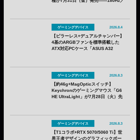
種が7月31日（金）発売——180Hz／
260Hzを用途で選べる
ゲーミングデバイス
2026.8.4
【ピラーレス+デュアルチャンバー】
4基のARGBファンを標準搭載した
ATX対応PCケース「ASUS A32
PLUS V2」が7月31日（金）発売
——2色展開
ゲーミングデバイス
2026.8.3
【約46g+MagOpticスイッチ】
Keychronのゲーミングマウス「G6
HE UltraLight」が7月28日（火）先
行販売——バッテリー着脱式で全7色
ゲーミングデバイス
2026.8.3
【T1コラボ+RTX 5070/5060 Ti】世
界王者デザインのグラフィックボー