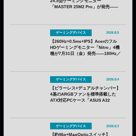
24.5型ゲーミングモニター
「MASTER 25M2 Pro」が発売——
クーポン利用で実質32,382円
ゲーミングデバイス
2026.8.5
【260Hz+0.5ms+IPS】Acerのフル
HDゲーミングモニター「Nitro」4機
種が7月31日（金）発売——180Hz／
260Hzを用途で選べる
ゲーミングデバイス
2026.8.4
【ピラーレス+デュアルチャンバー】
4基のARGBファンを標準搭載した
ATX対応PCケース「ASUS A32
PLUS V2」が7月31日（金）発売
——2色展開
ゲーミングデバイス
2026.8.3
【約46g+MagOpticスイッチ】