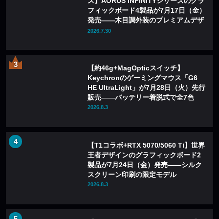
ズ】AORUS INFINITYシリーズのグラ
フィックボード4製品が7月17日（金）
発売——木目調外装のプレミアムデザ
インを採用
2026.7.30
【約46g+MagOpticスイッチ】
Keychronのゲーミングマウス「G6
HE UltraLight」が7月28日（火）先行
販売——バッテリー着脱式で全7色
2026.8.3
【T1コラボ+RTX 5070/5060 Ti】世界
王者デザインのグラフィックボード2
製品が7月24日（金）発売——シルク
スクリーン印刷の限定モデル
2026.8.3