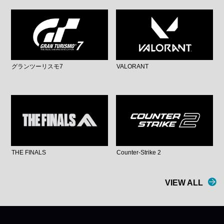
グランツーリスモ7
VALORANT
THE FINALS
Counter-Strike 2
VIEW ALL