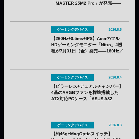
「MASTER 25M2 Pro」が発売——
クーポン利用で実質32,382円
ゲーミングデバイス
2026.8.5
【260Hz+0.5ms+IPS】Acerのフル
HDゲーミングモニター「Nitro」4機
種が7月31日（金）発売——180Hz／
260Hzを用途で選べる
ゲーミングデバイス
2026.8.4
【ピラーレス+デュアルチャンバー】
4基のARGBファンを標準搭載した
ATX対応PCケース「ASUS A32
PLUS V2」が7月31日（金）発売
——2色展開
ゲーミングデバイス
2026.8.3
【約46g+MagOpticスイッチ】