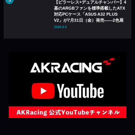
【ピラーレス+デュアルチャンバー】4
基のARGBファンを標準搭載したATX
対応PCケース「ASUS A32 PLUS
V2」が7月31日（金）発売——2色展
開
2026.8.4