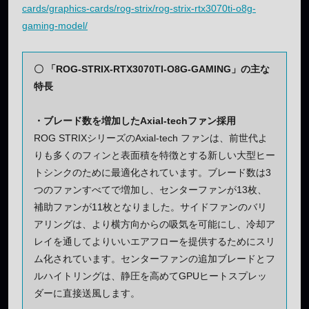
cards/graphics-cards/rog-strix/rog-strix-rtx3070ti-o8g-
gaming-model/
〇 「ROG-STRIX-RTX3070TI-O8G-GAMING」の主な
特長
・ブレード数を増加したAxial-techファン採用
ROG STRIXシリーズのAxial-tech ファンは、前世代よ
りも多くのフィンと表面積を特徴とする新しい大型ヒー
トシンクのために最適化されています。ブレード数は3
つのファンすべてで増加し、センターファンが13枚、
補助ファンが11枚となりました。サイドファンのバリ
アリングは、より横方向からの吸気を可能にし、冷却ア
レイを通してよりいいエアフローを提供するためにスリ
ム化されています。センターファンの追加ブレードとフ
ルハイトリングは、静圧を高めてGPUヒートスプレッ
ダーに直接送風します。