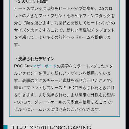
・2.9スロット設計
ヒートスプレッダは熱をヒートパイプに集め、2.9スロ
ットの大きなフットプリントを埋めるフィンスタックを
介して熱を運びます。前世代と比較してヒートシンクの
サイズを大きくすることで、新しい高性能チップセット
を考慮して、より多くの熱的ヘッドルームを提供しま
す。
・洗練されたデザイン
ROG Strix
マザーボード
の美学をミラーリングしたメタ
ルアクセントを備えた新しいデザインを採用していま
す。表面のテクスチャーと素材を混ぜ合わせたことで、
垂直にマウントしてケースのLEDで照らされたときに目
を引きます。より洗練された、より繊細な外観をお望み
の方には、グレースケールの同系色を使用することで、
ビルドにシームレスに溶け込むことができます。
TUF-RTX3070TI-O8G-GAMING