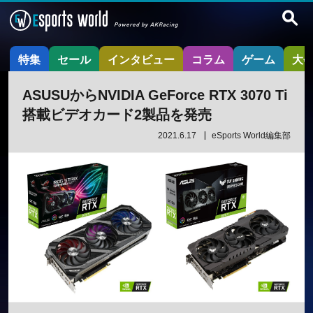
特集
セール
インタビュー
コラム
ゲーム
大
ASUSUからNVIDIA GeForce RTX 3070 Ti
搭載ビデオカード2製品を発売
2021.6.17
eSports World編集部