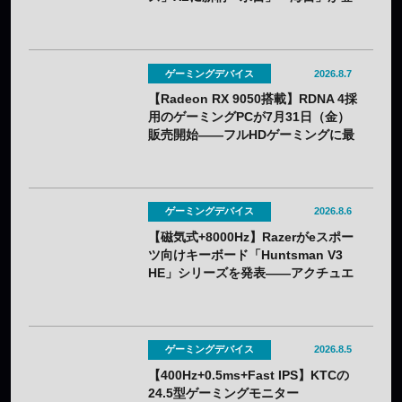
場——8月5日（水）予約開始
ゲーミングデバイス
2026.8.7
【Radeon RX 9050搭載】RDNA 4採
用のゲーミングPCが7月31日（金）
販売開始——フルHDゲーミングに最
適化
ゲーミングデバイス
2026.8.6
【磁気式+8000Hz】Razerがeスポー
ツ向けキーボード「Huntsman V3
HE」シリーズを発表——アクチュエ
ーション0.1〜4.0mmで調整可能
ゲーミングデバイス
2026.8.5
【400Hz+0.5ms+Fast IPS】KTCの
24.5型ゲーミングモニター