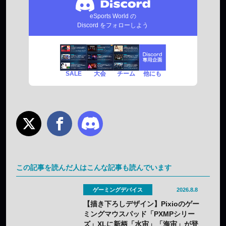
eSports World の
Discord をフォローしよう
SALE
チーム
他にも
大会
この記事を読んだ人はこんな記事も読んでいます
ゲーミングデバイス
2026.8.8
【描き下ろしデザイン】Pixioのゲー
ミングマウスパッド「PXMPシリー
ズ」XLに新柄「水宙」「海宙」が登