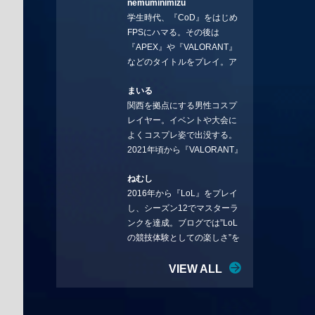
nemuminimizu
コラムを連載させてもらえる
学生時代、『CoD』をはじめ
ことになりました。言いたい
FPSにハマる。その後は
ことを言っていきます。X：
『APEX』や『VALORANT』
https://x.com/stormKUBO
などのタイトルをプレイ。ア
YouTube：
ーティストの楽曲や企業用
https://www.youtube.com/@sto
まいる
BGMなどを手掛ける作曲家と
rmKUBO
関西を拠点にする男性コスプ
フリーランスのライターの二
レイヤー。イベントや大会に
足の草鞋を履いて幅広く活動
よくコスプレ姿で出没する。
中。無類のラーメン好き！
2021年頃から『VALORANT』
Twitter:@ongakucas
にハマり、競技シーンを追い
ねむし
続ける。現在の推しチームは
2016年から『LoL』をプレイ
「CREST GAMING」。X：
し、シーズン12でマスターラ
@mlunias（Photo by
ンクを達成。ブログでは”LoL
Subaru.F.）
の競技体験としての楽しさ”を
テーマに情報を発信中。ニダ
リーを愛し、元ADCメイン
VIEW ALL
で、現在はMIDサイラスをメイ
ンにする変な経歴を持つ。
Twitter：@nemshifn ブログ：