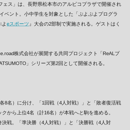
フェス」は、長野県松本市のアルピコプラザで開催され
たイベント。小中学生を対象とした「ぷよぷよプログラ
ぷよ
eスポーツ
』大会の2部制で実施される。ゲストはく
.road株式会社が展開する共同プロジェクト「ReALプ
ATSUMOTO」シリーズ第2回として開催される。
（各8名）に分け、「1回戦（4人対戦）」と「敗者復活戦
ックから上位4名（計16名）が本戦へと駒を進める。
終決戦。「準決勝（4人対戦）」と「決勝戦（4人対