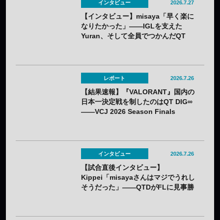
インタビュー
2026.7.27
【インタビュー】misaya「早く楽に
なりたかった」——IGLを支えた
Yuran、そして全員でつかんだQT
DIG∞悲願の日本一
レポート
2026.7.26
【結果速報】『VALORANT』国内の
日本一決定戦を制したのはQT DIG∞
——VCJ 2026 Season Finals
インタビュー
2026.7.26
【試合直後インタビュー】
Kippei「misayaさんはマジでうれし
そうだった」――QTDがFLに見事勝
利。若手のホープKippeiが感じるチ
ームの成長と勢いとは