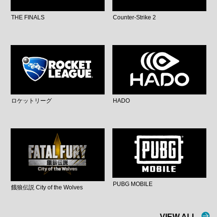
THE FINALS
Counter-Strike 2
ロケットリーグ
HADO
PUBG MOBILE
餓狼伝説 City of the Wolves
VIEW ALL