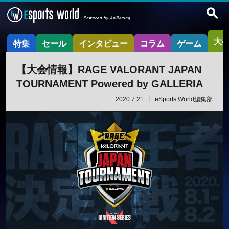
大
特集
セール
インタビュー
コラム
ゲーム
【大会情報】RAGE VALORANT JAPAN
TOURNAMENT Powered by GALLERIA
2020.7.21
eSports World編集部