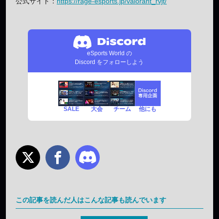
公式サイト：
https://rage-esports.jp/valorant_rvjt/
eSports World の
Discord をフォローしよう
SALE
チーム
他にも
大会
この記事を読んだ人はこんな記事も読んでいます