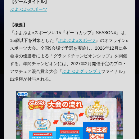
【ゲームタイトル】
ぷよぷよeスポーツ
【概要】
「ぷよぷよeスポーツU-15『ギーゴカップ』SEASON4」は、
15歳以下を対象とした『
ぷよぷよ
eスポーツ
』のオフラインe
スポーツ大会。全国9会場で予選を実施し、2026年12月に各
会場の優勝者による「グランドチャンピオンシップ」を開催
する。年間チャンピオンには、2027年2月開催予定のプロ・
アマチュア混合賞金大会「
ぷよぷよグランプリ
ファイナル」
出場権が付与される。