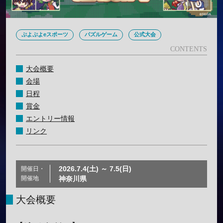
ぷよぷよeスポーツ
パズルゲーム
公式大会
大会概要
会場
日程
賞金
エントリー情報
リンク
2026.7.4(土) ～ 7.5(日)
開催日・
開催地
神奈川県
大会概要