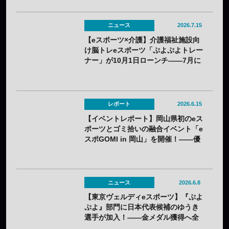
ニュース
2026.7.15
【eスポーツ×介護】介護福祉施設向
け脳トレeスポーツ「ぷよぷよトレー
ナー」が10月1日ローンチ——7月に
オンライン説明会を開催
レポート
2026.6.15
【イベントレポート】岡山県初のeス
ポーツとゴミ拾いの融合イベント「e
スポGOMI in 岡山」を開催！――優
勝はグロップサンセリテが飾る
ニュース
2026.6.8
【東京ヴェルディeスポーツ】『ぷよ
ぷよ』部門に日本代表候補のゆうき
選手が加入！——金メダル獲得へ全
力サポート