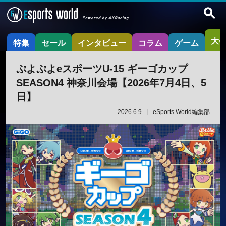
大
特集
セール
インタビュー
コラム
ゲーム
ぷよぷよeスポーツU-15 ギーゴカップ
SEASON4 神奈川会場【2026年7月4日、5
日】
2026.6.9
eSports World編集部