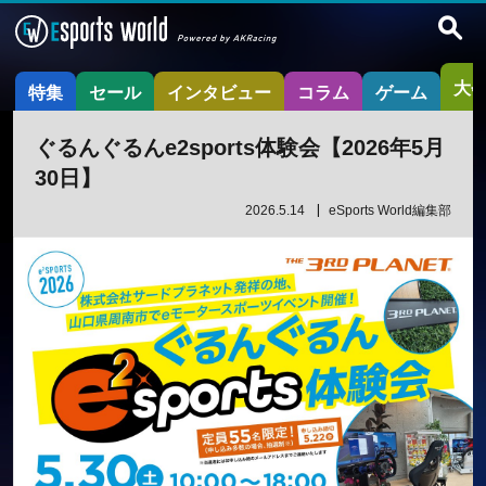
大
特集
セール
インタビュー
コラム
ゲーム
ぐるんぐるんe2sports体験会【2026年5月
30日】
2026.5.14
eSports World編集部