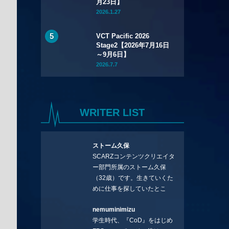
月23日】
2026.1.27
VCT Pacific 2026
Stage2【2026年7月16日
～9月6日】
2026.7.7
WRITER LIST
ストーム久保
SCARZコンテンツクリエイタ
ー部門所属のストーム久保
（32歳）です。生きていくた
めに仕事を探していたとこ
ろ、編集の方に拾ってもらい
nemuminimizu
コラムを連載させてもらえる
学生時代、『CoD』をはじめ
ことになりました。言いたい