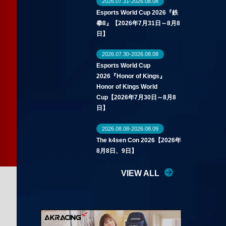
2026.07.31-2026.08.08
Esports World Cup 2026『鉄
拳8』【2026年7月31日～8月8
日】
2026.07.30-2026.08.08
Esports World Cup
2026『Honor of Kings』
Honor of Kings World
Cup【2026年7月30日～8月8
日】
2026.08.08-2026.08.09
The k4sen Con 2026【2026年
8月8日、9日】
VIEW ALL