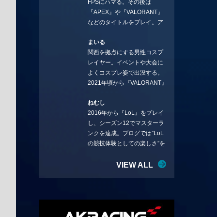
FPSにハマる。その後は
ことを言っていきます。X：
『APEX』や『VALORANT』
https://x.com/stormKUBO
などのタイトルをプレイ。ア
YouTube：
ーティストの楽曲や企業用
https://www.youtube.com/@sto
まいる
BGMなどを手掛ける作曲家と
rmKUBO
関西を拠点にする男性コスプ
フリーランスのライターの二
レイヤー。イベントや大会に
足の草鞋を履いて幅広く活動
よくコスプレ姿で出没する。
中。無類のラーメン好き！
2021年頃から『VALORANT』
Twitter:@ongakucas
にハマり、競技シーンを追い
ねむし
続ける。現在の推しチームは
2016年から『LoL』をプレイ
「CREST GAMING」。X：
し、シーズン12でマスターラ
@mlunias（Photo by
ンクを達成。ブログでは”LoL
Subaru.F.）
の競技体験としての楽しさ”を
テーマに情報を発信中。ニダ
リーを愛し、元ADCメイン
VIEW ALL
で、現在はMIDサイラスをメイ
ンにする変な経歴を持つ。
Twitter：@nemshifn ブログ：
nemumemo.com