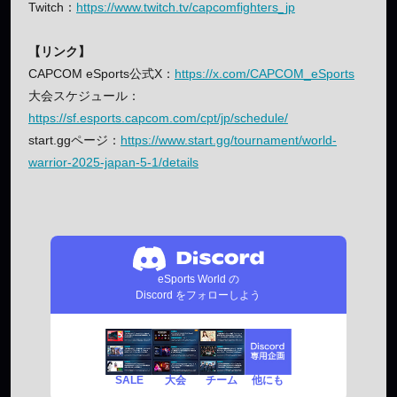
Twitch：
https://www.twitch.tv/capcomfighters_jp
【リンク】
CAPCOM eSports公式X：
https://x.com/CAPCOM_eSports
大会スケジュール：
https://sf.esports.capcom.com/cpt/jp/schedule/
start.ggページ：
https://www.start.gg/tournament/world-
warrior-2025-japan-5-1/details
eSports World の
Discord をフォローしよう
SALE
チーム
他にも
大会