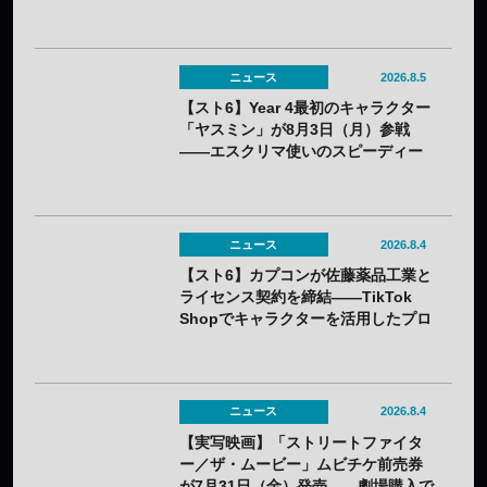
「CAPCOM CUP 13」出場権を獲得
ニュース
2026.8.5
【スト6】Year 4最初のキャラクター
「ヤスミン」が8月3日（月）参戦
——エスクリマ使いのスピーディー
な接近戦キャラ
ニュース
2026.8.4
【スト6】カプコンが佐藤薬品工業と
ライセンス契約を締結——TikTok
Shopでキャラクターを活用したプロ
モーションを展開
ニュース
2026.8.4
【実写映画】「ストリートファイタ
ー／ザ・ムービー」ムビチケ前売券
が7月31日（金）発売——劇場購入で