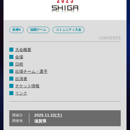
鉄拳8
格闘ゲーム
コミュニティ大会
大会概要
会場
日程
出場チーム・選手
出演者
チケット情報
リンク
2025.11.22(土)
開催日・
開催地
滋賀県