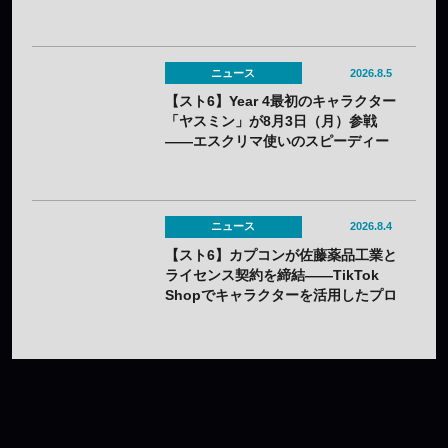
「CAPCOM CUP 13」出場権を獲得
ニュース
2026.8.5
【スト6】Year 4最初のキャラクター
「ヤスミン」が8月3日（月）参戦
——エスクリマ使いのスピーディー
な接近戦キャラ
ニュース
2026.8.4
【スト6】カプコンが佐藤薬品工業と
ライセンス契約を締結——TikTok
Shopでキャラクターを活用したプロ
モーションを展開