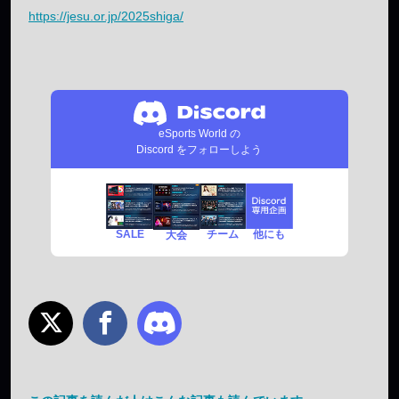
https://jesu.or.jp/2025shiga/
eSports World の
Discord をフォローしよう
SALE
チーム
他にも
大会