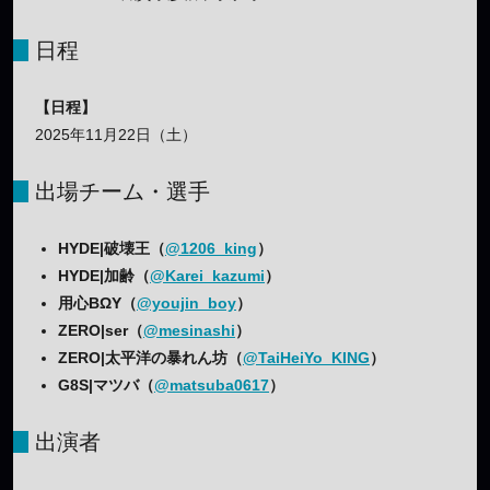
日程
【日程】
2025年11月22日（土）
出場チーム・選手
HYDE|破壊王（
@1206_king
）
HYDE|加齢（
@Karei_kazumi
）
用心BΩY（
@youjin_boy
）
ZERO|ser（
@mesinashi
）
ZERO|太平洋の暴れん坊（
@TaiHeiYo_KING
）
G8S|マツバ（
@matsuba0617
）
出演者