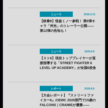
ニュース
2026.5.15
【鉄拳8】怪盗くノ一参戦！ 第9弾キ
ャラ「州光」のトレーラー公開——
第12弾の告知も！
ニュース
2026.8.8
【スト6】現役トッププレイヤーが直
接指導する「STREET FIGHTER 6
LEVEL UP ACADEMY」が全国6校舎
で開催——2年連続
レポート
2026.8.6
【大会レポート】『ストリートファ
イター6』のEWC 2026部門で15歳の
FALCONS｜CRAIMEが優勝——