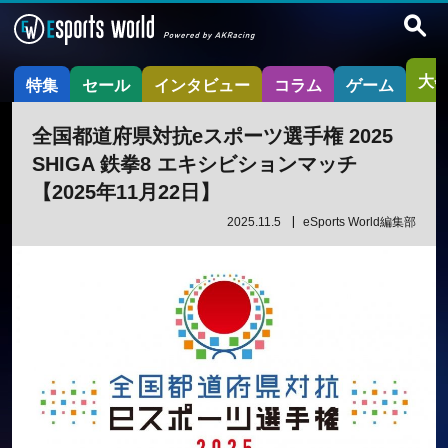
大
特集
セール
インタビュー
コラム
ゲーム
全国都道府県対抗eスポーツ選手権 2025
SHIGA 鉄拳8 エキシビションマッチ
【2025年11月22日】
2025.11.5
eSports World編集部