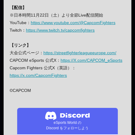
【配信】
※日本時間11月22日（土）より全節Live配信開始
YouTube：
https://www.youtube.com/@CapcomFighters
Twitch：
https://www.twitch.tv/capcomfighters
【リンク】
大会公式ページ：
https://streetfighterleagueeurope.com/
CAPCOM eSports 公式X：
https://X.com/CAPCOM_eSports
Capcom Fighters 公式X（英語）：
https://x.com/CapcomFighters
©︎CAPCOM
eSports World の
Discord をフォローしよう