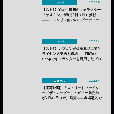
ニュース
2026.8.5
【スト6】Year 4最初のキャラクター
「ヤスミン」が8月3日（月）参戦
——エスクリマ使いのスピーディー
な接近戦キャラ
ニュース
2026.8.4
【スト6】カプコンが佐藤薬品工業と
ライセンス契約を締結——TikTok
Shopでキャラクターを活用したプロ
モーションを展開
ニュース
2026.8.4
【実写映画】「ストリートファイタ
ー／ザ・ムービー」ムビチケ前売券
が7月31日（金）発売——劇場購入で
オリジナルステッカー2種セットの特
典も