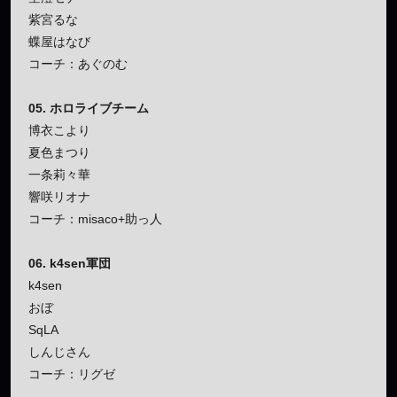
紫宮るな
蝶屋はなび
コーチ：あぐのむ
05. ホロライブチーム
博衣こより
夏色まつり
一条莉々華
響咲リオナ
コーチ：misaco+助っ人
06. k4sen軍団
k4sen
おぼ
SqLA
しんじさん
コーチ：リグゼ