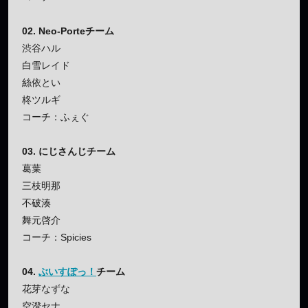
02. Neo-Porteチーム
渋谷ハル
白雪レイド
絲依とい
柊ツルギ
コーチ：ふぇぐ
03. にじさんじチーム
葛葉
三枝明那
不破湊
舞元啓介
コーチ：Spicies
04.
ぶいすぽっ！
チーム
花芽なずな
空澄セナ