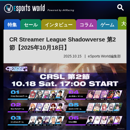
大
特集
セール
インタビュー
コラム
ゲーム
CR Streamer League Shadowverse 第2
節【2025年10月18日】
2025.10.15
eSports World編集部