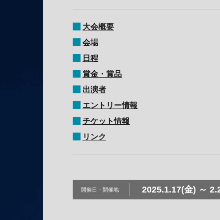
大会概要
会場
日程
賞金・賞品
出演者
エントリー情報
チケット情報
リンク
2025.1.17(金) ～ 2.
開催日・
開催地