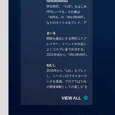
nemuminimizu
コラムを連載させてもらえる
学生時代、『CoD』をはじめ
ことになりました。言いたい
FPSにハマる。その後は
ことを言っていきます。X：
『APEX』や『VALORANT』
https://x.com/stormKUBO
などのタイトルをプレイ。ア
YouTube：
ーティストの楽曲や企業用
https://www.youtube.com/@sto
まいる
BGMなどを手掛ける作曲家と
rmKUBO
関西を拠点にする男性コスプ
フリーランスのライターの二
レイヤー。イベントや大会に
足の草鞋を履いて幅広く活動
よくコスプレ姿で出没する。
中。無類のラーメン好き！
2021年頃から『VALORANT』
Twitter:@ongakucas
にハマり、競技シーンを追い
ねむし
続ける。現在の推しチームは
2016年から『LoL』をプレイ
「CREST GAMING」。X：
し、シーズン12でマスターラ
@mlunias（Photo by
ンクを達成。ブログでは”LoL
Subaru.F.）
の競技体験としての楽しさ”を
テーマに情報を発信中。ニダ
リーを愛し、元ADCメイン
VIEW ALL
で、現在はMIDサイラスをメイ
ンにする変な経歴を持つ。
Twitter：@nemshifn ブログ：