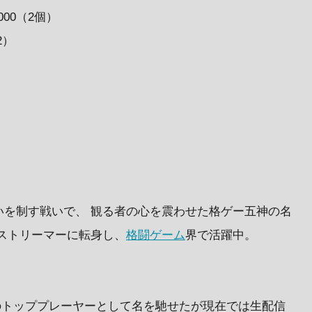
000（2個）
2）
いを制す戦いで、 観る者の心を震わせた格ゲー五神の名
ストリーマーに転身し、
格闘ゲーム
界で活躍中。
 3rd strikeのトッププレーヤーとして名を馳せたが現在では生配信