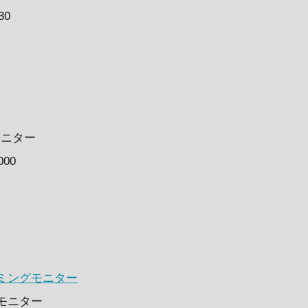
30
モニター
00
）
ミングモニター
グモニター