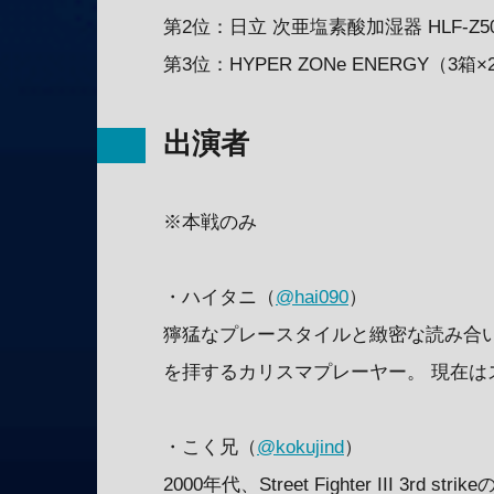
第2位：日立 次亜塩素酸加湿器 HLF-Z5
第3位：HYPER ZONe ENERGY（3箱×
出演者
※本戦のみ
・ハイタニ（
@hai090
）
獰猛なプレースタイルと緻密な読み合
を拝するカリスマプレーヤー。 現在は
・こく兄（
@kokujind
）
2000年代、Street Fighter III