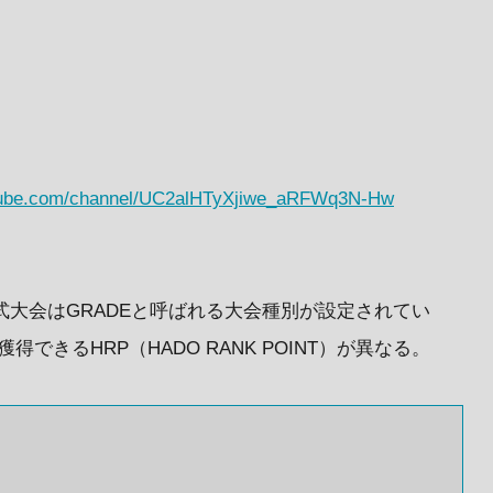
utube.com/channel/UC2alHTyXjiwe_aRFWq3N-Hw
式大会はGRADEと呼ばれる大会種別が設定されてい
できるHRP（HADO RANK POINT）が異なる。