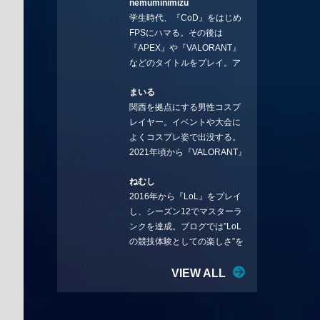
nemuminimizu
コラムを連載させてもらえる
学生時代、『CoD』をはじめ
ことになりました。言いたい
FPSにハマる。その後は
ことを言っていきます。X：
『APEX』や『VALORANT』
https://x.com/stormKUBO
などのタイトルをプレイ。ア
YouTube：
ーティストの楽曲や企業用
https://www.youtube.com/@sto
まいる
BGMなどを手掛ける作曲家と
rmKUBO
関西を拠点にする男性コスプ
フリーランスのライターの二
レイヤー。イベントや大会に
足の草鞋を履いて幅広く活動
よくコスプレ姿で出没する。
中。無類のラーメン好き！
2021年頃から『VALORANT』
Twitter:@ongakucas
にハマり、競技シーンを追い
ねむし
続ける。現在の推しチームは
2016年から『LoL』をプレイ
「CREST GAMING」。X：
し、シーズン12でマスターラ
@mlunias（Photo by
ンクを達成。ブログでは”LoL
Subaru.F.）
の競技体験としての楽しさ”を
テーマに情報を発信中。ニダ
リーを愛し、元ADCメイン
VIEW ALL
で、現在はMIDサイラスをメイ
ンにする変な経歴を持つ。
Twitter：@nemshifn ブログ：