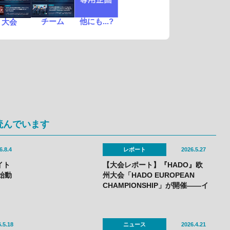
チーム
他にも...?
大会
読んでいます
6.8.4
レポート
2026.5.27
イト
【大会レポート】『HADO』欧
始動
州大会「HADO EUROPEAN
CHAMPIONSHIP」が開催——イ
ングランドが見事優勝！
.5.18
ニュース
2026.4.21