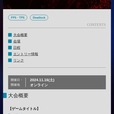
FPS・TPS
Deadlock
大会概要
会場
日程
エントリー情報
リンク
2024.11.16(土)
開催日・
開催地
オンライン
大会概要
【ゲームタイトル】