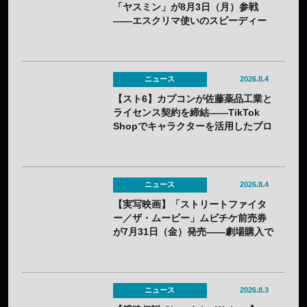
「ヤスミン」が8月3日（月）参戦
——エスクリマ使いのスピーディー
な接近戦キャラ
ニュース
2026.8.4
【スト6】カプコンが佐藤薬品工業と
ライセンス契約を締結——TikTok
Shopでキャラクターを活用したプロ
モーションを展開
ニュース
2026.8.4
【実写映画】「ストリートファイタ
ー／ザ・ムービー」ムビチケ前売券
が7月31日（金）発売——劇場購入で
オリジナルステッカー2種セットの特
典も
ニュース
2026.8.3