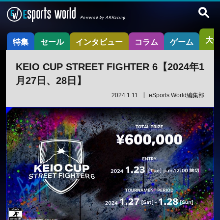
大
特集
セール
インタビュー
コラム
ゲーム
KEIO CUP STREET FIGHTER 6【2024年1
月27日、28日】
2024.1.11
eSports World編集部