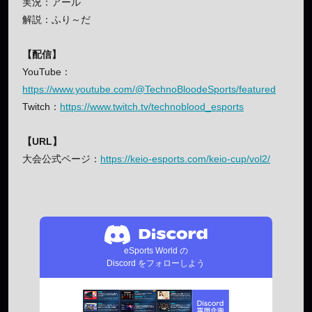
実況：アール
解説：ふり～だ
【配信】
YouTube：
https://www.youtube.com/@TechnoBloodeSports/featured
Twitch：
https://www.twitch.tv/technoblood_esports
【URL】
大会公式ページ：
https://keio-esports.com/keio-cup/vol2/
eSports World の
Discord をフォローしよう