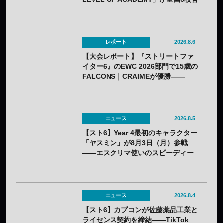
で開催——2年連続
レポート
2026.8.6
【大会レポート】『ストリートファ
イター6』のEWC 2026部門で15歳の
FALCONS｜CRAIMEが優勝——
「CAPCOM CUP 13」出場権を獲得
ニュース
2026.8.5
【スト6】Year 4最初のキャラクター
「ヤスミン」が8月3日（月）参戦
——エスクリマ使いのスピーディー
な接近戦キャラ
ニュース
2026.8.4
【スト6】カプコンが佐藤薬品工業と
ライセンス契約を締結——TikTok