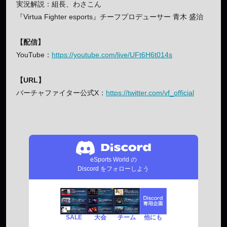
実況解説：組長、わさこん
『Virtua Fighter esports』チーフプロデューサー 青木 盛治
【配信】
YouTube：
https://youtube.com/live/UFt6H6t014s
【URL】
バーチャファイター公式X：
https://twitter.com/vf_official
eSports World の
Discord をフォローしよう
SALE
チーム
他にも
大会