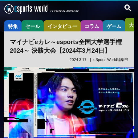
大
特集
セール
インタビュー
コラム
ゲーム
マイナビeカレ～esports全国大学選手権
2024～ 決勝大会【2024年3月24日】
2024.3.17
eSports World編集部