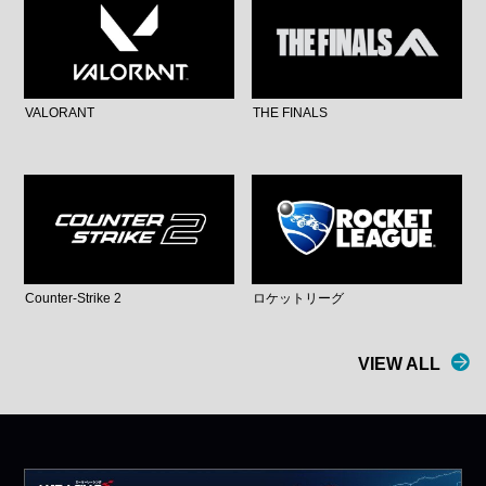
VALORANT
THE FINALS
Counter-Strike 2
ロケットリーグ
VIEW ALL