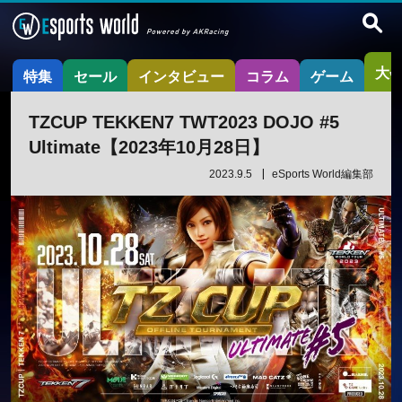
大
特集
セール
インタビュー
コラム
ゲーム
TZCUP TEKKEN7 TWT2023 DOJO #5
Ultimate【2023年10月28日】
2023.9.5
eSports World編集部