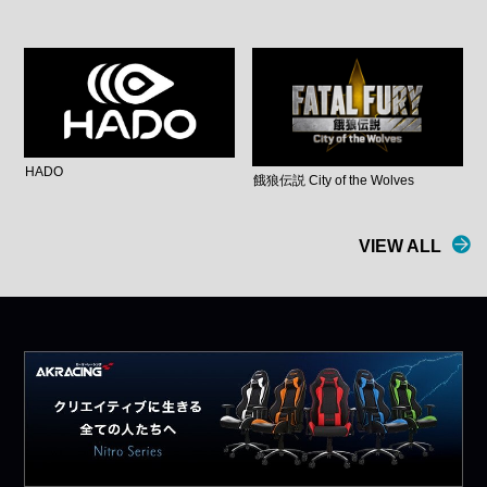
HADO
餓狼伝説 City of the Wolves
VIEW ALL