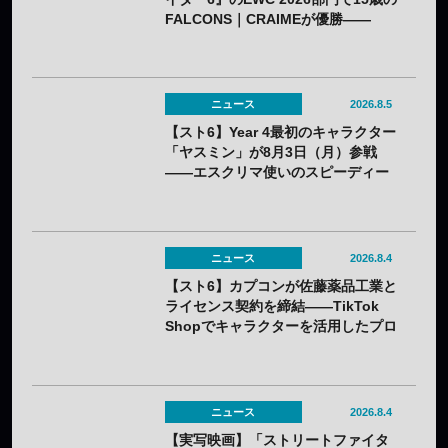
FALCONS｜CRAIMEが優勝——
「CAPCOM CUP 13」出場権を獲得
ニュース
2026.8.5
【スト6】Year 4最初のキャラクター
「ヤスミン」が8月3日（月）参戦
——エスクリマ使いのスピーディー
な接近戦キャラ
ニュース
2026.8.4
【スト6】カプコンが佐藤薬品工業と
ライセンス契約を締結——TikTok
Shopでキャラクターを活用したプロ
モーションを展開
ニュース
2026.8.4
【実写映画】「ストリートファイタ