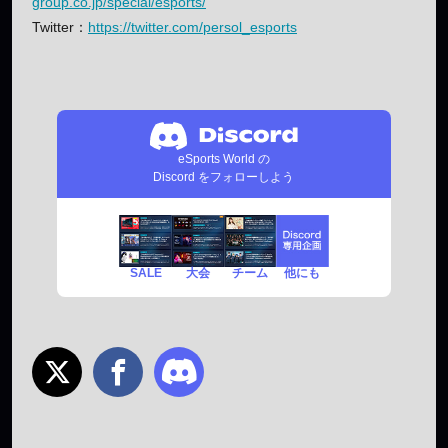
group.co.jp/special/esports/
Twitter：
https://twitter.com/persol_esports
eSports World の
Discord をフォローしよう
SALE
チーム
他にも
大会