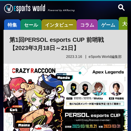
大
特集
セール
インタビュー
コラム
ゲーム
第1回PERSOL esports CUP 前哨戦
【2023年3月18日～21日】
2023.3.16
eSports World編集部