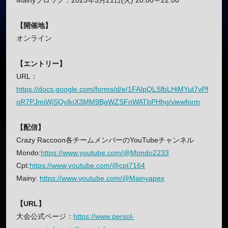
Mainyブロック：2023年3月21日(火) 20:00～22:00
【開催地】
オンライン
【エントリー】
URL：
https://docs.google.com/forms/d/e/1FAIpQLSfbLHiMYut7vPf
oR7PJmiWjSQylloX3MM9BgWZSFnWATbPHhg/viewform
【配信】
Crazy Raccoon各チームメンバーのYouTubeチャンネル
Mondo:
https://www.youtube.com/@Mondo2233
Cpt:
https://www.youtube.com/@cpt7164
Mainy:
https://www.youtube.com/@Mainyapex
【URL】
大会公式ページ：
https://www.persol-