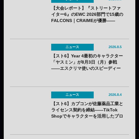
【大会レポート】『ストリートファ
イター6』のEWC 2026部門で15歳の
FALCONS｜CRAIMEが優勝——
「CAPCOM CUP 13」出場権を獲得
ニュース
2026.8.5
【スト6】Year 4最初のキャラクター
「ヤスミン」が8月3日（月）参戦
——エスクリマ使いのスピーディー
な接近戦キャラ
ニュース
2026.8.4
【スト6】カプコンが佐藤薬品工業と
ライセンス契約を締結——TikTok
Shopでキャラクターを活用したプロ
モーションを展開