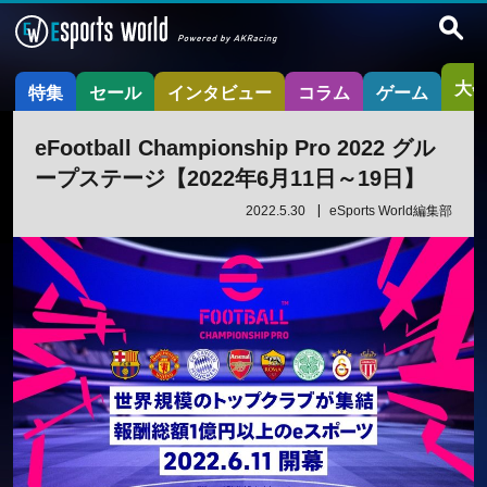
大
特集
セール
インタビュー
コラム
ゲーム
eFootball Championship Pro 2022 グル
ープステージ【2022年6月11日～19日】
2022.5.30
eSports World編集部