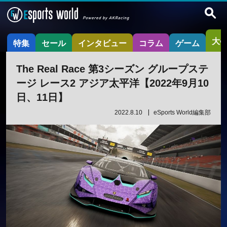
大
特集
セール
インタビュー
コラム
ゲーム
The Real Race 第3シーズン グループステ
ージ レース2 アジア太平洋【2022年9月10
日、11日】
2022.8.10
eSports World編集部