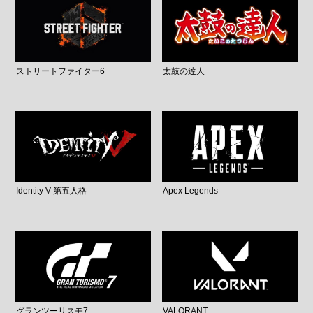
ストリートファイター6
太鼓の達人
Identity V 第五人格
Apex Legends
グランツーリスモ7
VALORANT