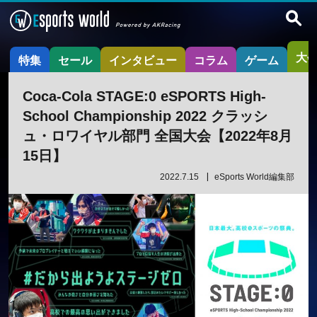
大
特集
セール
インタビュー
コラム
ゲーム
Coca-Cola STAGE:0 eSPORTS High-
School Championship 2022 クラッシ
ュ・ロワイヤル部門 全国大会【2022年8月
15日】
2022.7.15
eSports World編集部