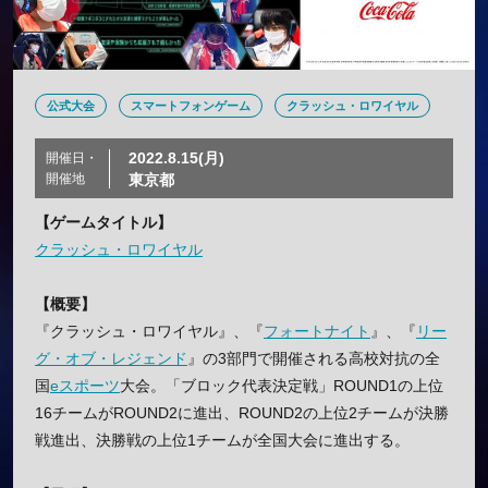
公式大会
スマートフォンゲーム
クラッシュ・ロワイヤル
2022.8.15(月)
開催日・
開催地
東京都
【ゲームタイトル】
クラッシュ・ロワイヤル
【概要】
『クラッシュ・ロワイヤル』、『
フォートナイト
』、『
リー
グ・オブ・レジェンド
』の3部門で開催される高校対抗の全
国
eスポーツ
大会。「ブロック代表決定戦」ROUND1の上位
16チームがROUND2に進出、ROUND2の上位2チームが決勝
戦進出、決勝戦の上位1チームが全国大会に進出する。