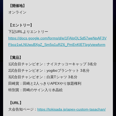
【開催地】
オンライン
【エントリー】
下記URLよりエントリー
https://docs.google.com/forms/d/e/1FAIpQLSd57weNpAF3V
Fboz1wLNUwuBXgZ_Sm5q1uRZ6_PmEnKIETlzg/viewform
【賞品】
1試合目チャンピオン：ナイスナッコーキャップ 3名分
2試合目チャンピオン：yogiboブランケット 3名分
3試合目チャンピオン：白菜Tシャツ 3名分
田崎賞：田崎と2人っきりAPEXやり放題権利
特別賞：田崎のサイン入り水晶絵
【URL】
大会告知ページ：
https://tokisada.jp/apex-custom-tasachan/