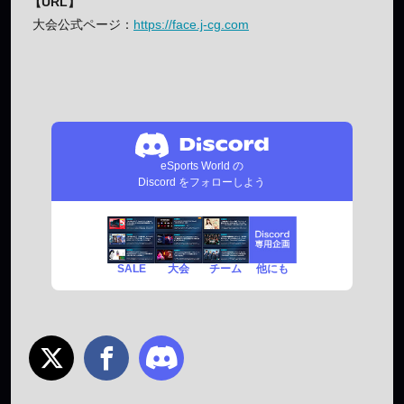
【URL】
大会公式ページ：
https://face.j-cg.com
eSports World の
Discord をフォローしよう
SALE
チーム
他にも
大会