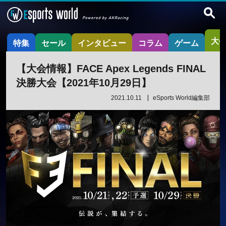
大
特集
セール
インタビュー
コラム
ゲーム
【大会情報】FACE Apex Legends FINAL
決勝大会【2021年10月29日】
2021.10.11
eSports World編集部