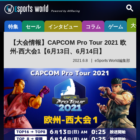
大
特集
セール
インタビュー
コラム
ゲーム
【大会情報】CAPCOM Pro Tour 2021 欧
州-西大会1【6月13日、6月14日】
2021.6.8
eSports World編集部