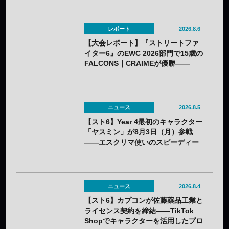
レポート
2026.8.6
【大会レポート】『ストリートファ
イター6』のEWC 2026部門で15歳の
FALCONS｜CRAIMEが優勝——
「CAPCOM CUP 13」出場権を獲得
ニュース
2026.8.5
【スト6】Year 4最初のキャラクター
「ヤスミン」が8月3日（月）参戦
——エスクリマ使いのスピーディー
な接近戦キャラ
ニュース
2026.8.4
【スト6】カプコンが佐藤薬品工業と
ライセンス契約を締結——TikTok
Shopでキャラクターを活用したプロ