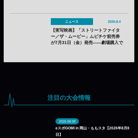
モーションを展開
ニュース
2026.8.4
【実写映画】「ストリートファイタ
ー／ザ・ムービー」ムビチケ前売券
が7月31日（金）発売——劇場購入で
オリジナルステッカー2種セットの特
典も
注目の大会情報
2026.08.08
eスポGOMI in 岡山・ももスタ【2026年8月8
日】