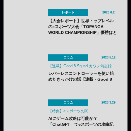
レポート
2023.6.2
【大会レポート】世界トップレベル
のeスポーツ大会「TOPANGA
WORLD CHAMPIONSHIP」優勝はと
きど選手！
コラム
2023.5.12
【連載】Good 8 Squad カワノ備忘録
レバーレスコントローラーを使い始
めたきっかけの話【連載・Good 8
Squad カワノ備忘録 第4回】
コラム
2023.3.29
【特集】eスポーツの闇
AIにゲーム攻略は可能か？
「ChatGPT」でeスポーツの攻略記
事を作ってみた