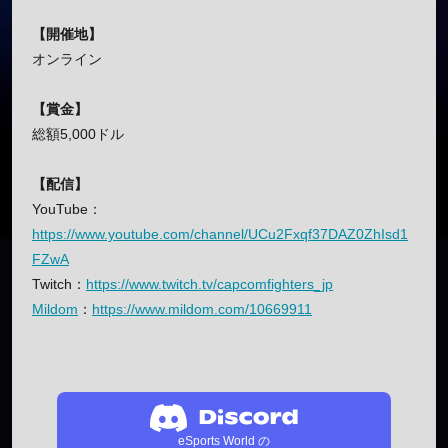
【開催地】
オンライン
【賞金】
総額5,000ドル
【配信】
YouTube：
https://www.youtube.com/channel/UCu2Fxqf37DAZ0ZhIsd1
FZwA
Twitch：
https://www.twitch.tv/capcomfighters_jp
Mildom
：
https://www.mildom.com/10669911
eSports World の