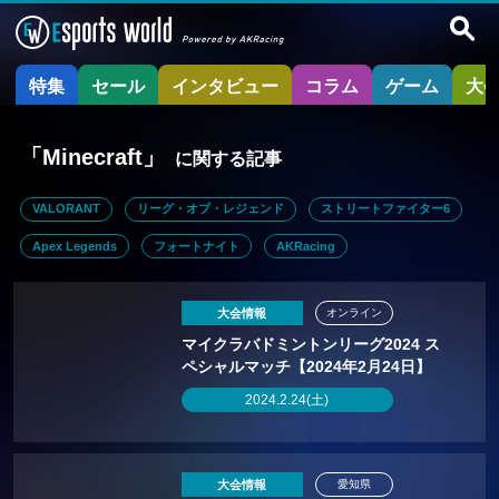
特集
セール
インタビュー
コラム
ゲーム
大
「Minecraft」
に関する記事
VALORANT
リーグ・オブ・レジェンド
ストリートファイター6
Apex Legends
フォートナイト
AKRacing
大会情報
オンライン
マイクラバドミントンリーグ2024 ス
ペシャルマッチ【2024年2月24日】
2024.2.24(土)
大会情報
愛知県