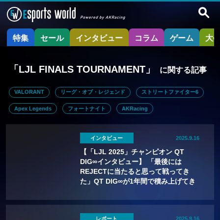
特集
セール
インタビュー
コラム
ゲーム
大
「LJL FINALS TOURNAMENT」
に関する記事
VALORANT
リーグ・オブ・レジェンド
ストリートファイター6
Apex Legends
フォートナイト
AKRacing
インタビュー
2025.9.16
【「LJL 2025」チャンピオン QT
DIG∞インタビュー】 「最後には
REJECTに当たると思って戦ってき
た」QT DIG∞が1年間で積み上げてき
たもの
レポート
2025.9.16