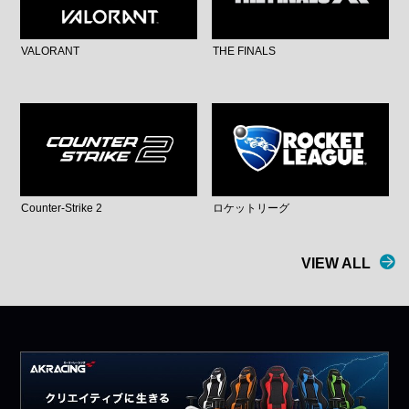
VALORANT
THE FINALS
Counter-Strike 2
ロケットリーグ
VIEW ALL