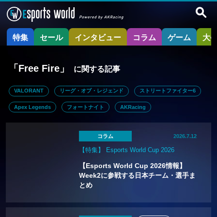
特集
セール
インタビュー
コラム
ゲーム
大
「Free Fire」
に関する記事
VALORANT
リーグ・オブ・レジェンド
ストリートファイター6
Apex Legends
フォートナイト
AKRacing
コラム
2026.7.12
【特集】 Esports World Cup 2026
【Esports World Cup 2026情報】
Week2に参戦する日本チーム・選手ま
とめ