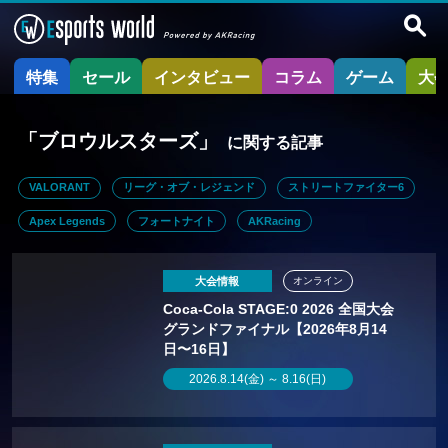
特集
セール
インタビュー
コラム
ゲーム
大
「ブロウルスターズ」
に関する記事
VALORANT
リーグ・オブ・レジェンド
ストリートファイター6
Apex Legends
フォートナイト
AKRacing
大会情報
オンライン
Coca-Cola STAGE:0 2026 全国大会
グランドファイナル【2026年8月14
日〜16日】
2026.8.14(金) ～ 8.16(日)