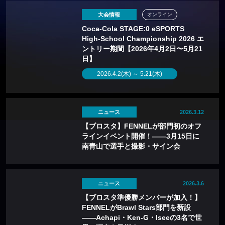
大会情報
オンライン
Coca-Cola STAGE:0 eSPORTS
High-School Championship 2026 エ
ントリー期間【2026年4月2日〜5月21
日】
2026.4.2(木) ～ 5.21(木)
ニュース
2026.3.12
【ブロスタ】FENNELが部門初のオフ
ラインイベント開催！——3月15日に
南青山で選手と撮影・サイン会
ニュース
2026.3.6
【ブロスタ準優勝メンバーが加入！】
FENNELがBrawl Stars部門を新設
——Achapi・Ken-G・Iseeの3名で世