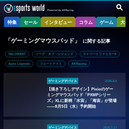
特集
セール
インタビュー
コラム
ゲーム
大
「ゲーミングマウスパッド」
に関する記事
VALORANT
リーグ・オブ・レジェンド
ストリートファイター6
Apex Legends
フォートナイト
AKRacing
ゲーミングデバイス
2026.8.8
【描き下ろしデザイン】Pixioのゲー
ミングマウスパッド「PXMPシリー
ズ」XLに新柄「水宙」「海宙」が登場
——8月5日（水）予約開始
ゲーミングデバイス
2026.7.17