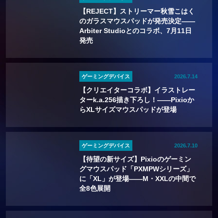
【REJECT】ストリーマー秋雪こはく
のガラスマウスパッドが発売決定——
Arbiter Studioとのコラボ、7月11日
発売
ゲーミングデバイス
2026.7.14
【クリエイターコラボ】イラストレー
ターk.a.256描き下ろし！――Pixioか
らXLサイズマウスパッドが登場
ゲーミングデバイス
2026.7.10
【待望の新サイズ】Pixioのゲーミン
グマウスパッド「PXMPWシリーズ」
に「XL」が登場——M・XXLの中間で
全8色展開