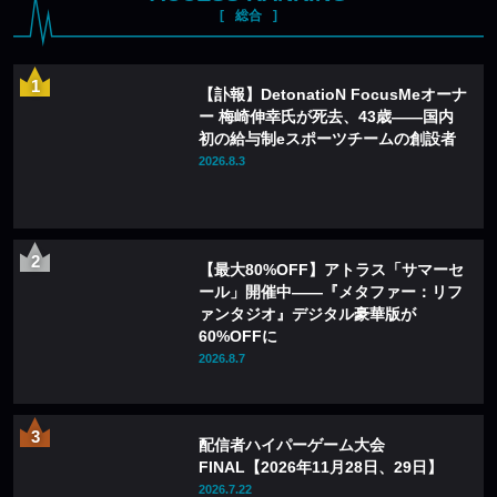
総合
【訃報】DetonatioN FocusMeオーナ
ー 梅崎伸幸氏が死去、43歳——国内
初の給与制eスポーツチームの創設者
2026.8.3
【最大80%OFF】アトラス「サマーセ
ール」開催中——『メタファー：リフ
ァンタジオ』デジタル豪華版が
60%OFFに
2026.8.7
配信者ハイパーゲーム大会
FINAL【2026年11月28日、29日】
2026.7.22